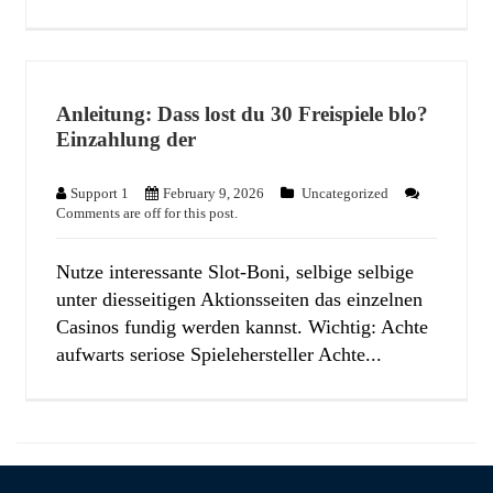
Anleitung: Dass lost du 30 Freispiele blo?
Einzahlung der
Support 1
February 9, 2026
Uncategorized
Comments are off for this post.
Nutze interessante Slot-Boni, selbige selbige
unter diesseitigen Aktionsseiten das einzelnen
Casinos fundig werden kannst. Wichtig: Achte
aufwarts seriose Spielehersteller Achte...