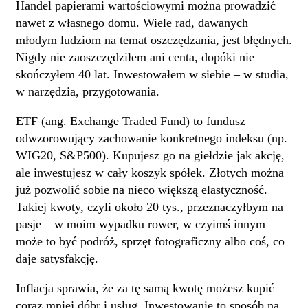
Handel papierami wartościowymi można prowadzić
nawet z własnego domu. Wiele rad, dawanych
młodym ludziom na temat oszczędzania, jest błędnych.
Nigdy nie zaoszczędziłem ani centa, dopóki nie
skończyłem 40 lat. Inwestowałem w siebie – w studia,
w narzędzia, przygotowania.
ETF (ang. Exchange Traded Fund) to fundusz
odwzorowujący zachowanie konkretnego indeksu (np.
WIG20, S&P500). Kupujesz go na giełdzie jak akcję,
ale inwestujesz w cały koszyk spółek. Złotych można
już pozwolić sobie na nieco większą elastyczność.
Takiej kwoty, czyli około 20 tys., przeznaczyłbym na
pasje – w moim wypadku rower, w czyimś innym
może to być podróż, sprzęt fotograficzny albo coś, co
daje satysfakcję.
Inflacja sprawia, że za tę samą kwotę możesz kupić
coraz mniej dóbr i usług. Inwestowanie to sposób na