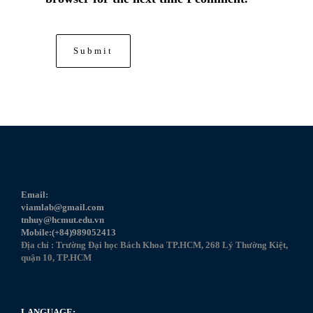
Email:
viamlab@gmail.com
tnhuy@hcmut.edu.vn
Mobile:(+84)989052413
Địa chỉ : Trường Đại học Bách Khoa TP.HCM, 268 Lý Thường Kiệt,
quận 10, TP.HCM
LANGUAGE: