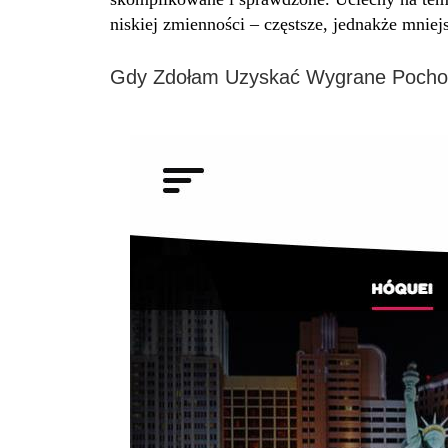
niskiej zmienności – częstsze, jednakże mniej
Gdy Zdołam Uzyskać Wygrane Pocho