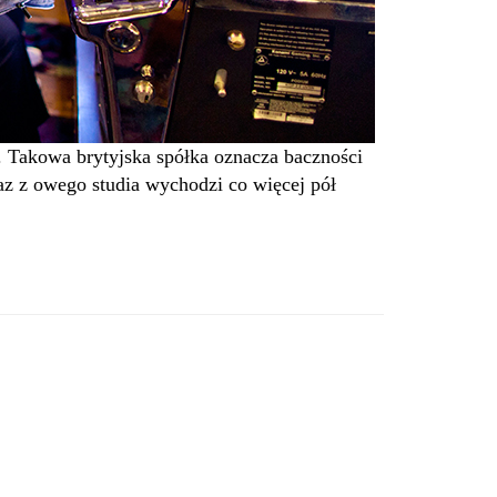
 Takowa brytyjska spółka oznacza baczności
raz z owego studia wychodzi co więcej pół