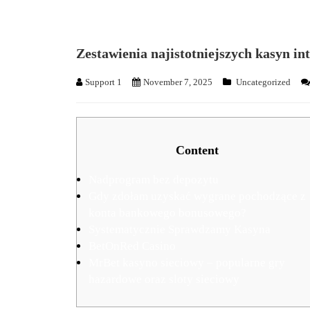
Zestawienia najistotniejszych kasyn i
Support 1
November 7, 2025
Uncategorized
Content
Nadprogram bez depozytu
Gdy zdołam uzyskać wygrane pochodzące z
konta bankowego bonusowego?
Systematycznie Sprawdzamy Kasyna
BetOnRed Casino
MrBet kasyno sieciowy – popularne gry
hazardowe oraz sloty sieciowy