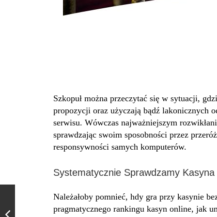
Szkopuł można przeczytać się w sytuacji, gdzi
propozycji oraz użyczają bądź lakonicznych
serwisu. Wówczas najważniejszym rozwikłanie
sprawdzając swoim sposobności przez przeróżn
responsywności samych komputerów.
Systematycznie Sprawdzamy Kasyna
Należałoby pomnieć, hdy gra przy kasynie be
pragmatycznego rankingu kasyn online, jak u