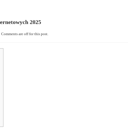
nternetowych 2025
Comments are off for this post.