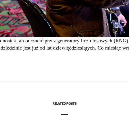
ostek, an odrzucić przez generatory liczb losowych (RNG).
ziedzinie jest już od lat dziewięćdziesiątych. Co miesiąc w
RELATED POSTS