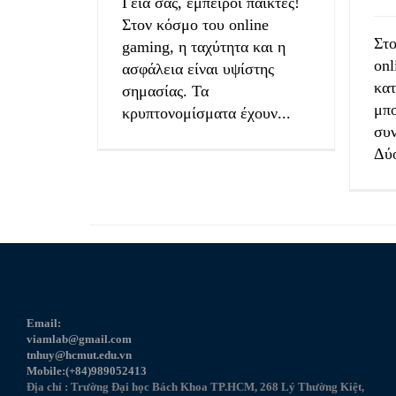
Γεια σας, έμπειροι παίκτες!
Στον κόσμο του online
Στο
gaming, η ταχύτητα και η
onl
ασφάλεια είναι υψίστης
κα
σημασίας. Τα
μπο
κρυπτονομίσματα έχουν...
συ
Δύο
Email:
viamlab@gmail.com
tnhuy@hcmut.edu.vn
Mobile:(+84)989052413
Địa chỉ : Trường Đại học Bách Khoa TP.HCM, 268 Lý Thường Kiệt,