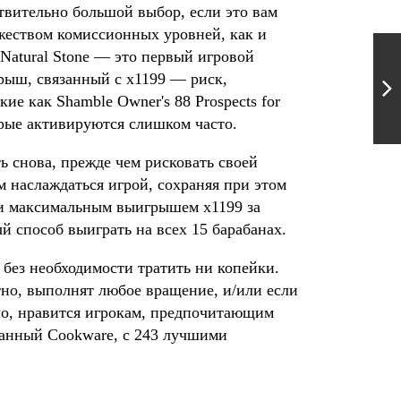
твительно большой выбор, если это вам
жеством комиссионных уровней, как и
atural Stone — это первый игровой
рыш, связанный с x1199 — риск,
ие как Shamble Owner's 88 Prospects for
орые активируются слишком часто.
ь снова, прежде чем рисковать своей
 наслаждаться игрой, сохраняя при этом
й и максимальным выигрышем x1199 за
ый способ выиграть на всех 15 барабанах.
без необходимости тратить ни копейки.
ятно, выполнят любое вращение, и/или если
ило, нравится игрокам, предпочитающим
отанный Cookware, с 243 лучшими