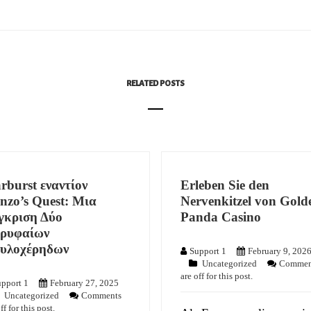
RELATED POSTS
arburst εναντίον
Erleben Sie den
nzo’s Quest: Μια
Nervenkitzel von Gold
γκριση Δύο
Panda Casino
ρυφαίων
υλοχέρηδων
Support 1
February 9, 202
Uncategorized
Commen
are off for this post.
pport 1
February 27, 2025
Uncategorized
Comments
ff for this post.