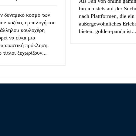
Als Fan von online gami
bin ich stets auf der Such
ν δυναμικό κόσμο των
nach Plattformen, die ein
ine καζίνο, η επιλογή του
außergewöhnliches Erleb
τάλληλου κουλοχέρη
bieten. golden-panda ist..
ρεί να είναι μια
ναρπαστική πρόκληση.
 τίτλοι ξεχωρίζουν...