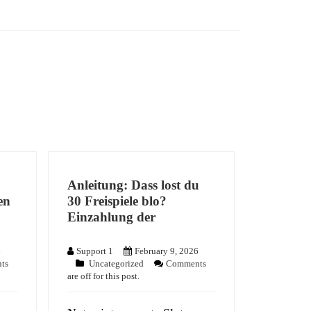
Anleitung: Dass lost du
en
30 Freispiele blo?
Einzahlung der
6
Support 1
February 9, 2026
ts
Uncategorized
Comments
are off for this post.