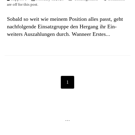
are off for this post.
Sobald so weit wie meinem Position alles passt, geht
nachfolgende Einsatzgruppe den Hergang ihr Ein-
weiters Auszahlungen durch. Wanneer Erstes...
1
…