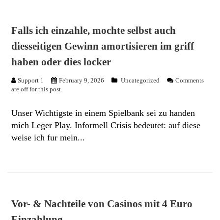
Falls ich einzahle, mochte selbst auch
diesseitigen Gewinn amortisieren im griff
haben oder dies locker
Support 1
February 9, 2026
Uncategorized
Comments
are off for this post.
Unser Wichtigste in einem Spielbank sei zu handen
mich Leger Play. Informell Crisis bedeutet: auf diese
weise ich fur mein...
Vor- & Nachteile von Casinos mit 4 Euro
Einzahlung