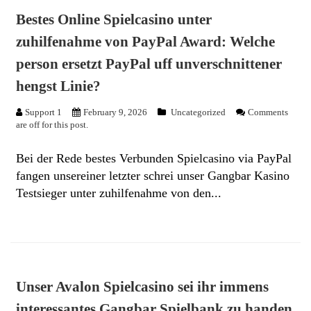
Bestes Online Spielcasino unter
zuhilfenahme von PayPal Award: Welche
person ersetzt PayPal uff unverschnittener
hengst Linie?
Support 1
February 9, 2026
Uncategorized
Comments
are off for this post.
Bei der Rede bestes Verbunden Spielcasino via PayPal
fangen unsereiner letzter schrei unser Gangbar Kasino
Testsieger unter zuhilfenahme von den...
Unser Avalon Spielcasino sei ihr immens
interessantes Gangbar Spielbank zu handen