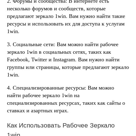
2. Форумы и сообщества: В интернете есть
несколько форумов и сообществ, которые
предлагают зеркало 1win. Вам нужно найти такие
ресурсы и использовать их для доступа к услугам
1win.
3. Социальные сети: Вам можно найти рабочее
зеркало 1win в социальных сетях, таких как
Facebook, Twitter и Instagram. Вам нужно найти
группы или страницы, которые предлагают зеркало
1win.
4. Специализированные ресурсы: Вам можно
найти рабочее зеркало 1win на
специализированных ресурсах, таких как сайты о
ставках и азартных играх.
Как Использовать Рабочее Зеркало
1win