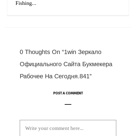
Fishing...
0 Thoughts On “1win Зеркало
Официального Сайта Букмекера
Рабочее На Сегодня.841”
POST A COMMENT