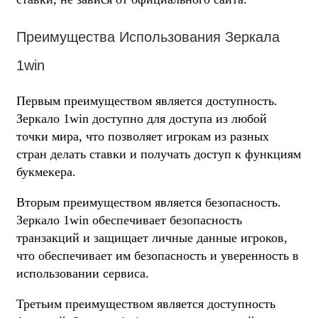
Преимущества Использования Зеркала
1win
Первым преимуществом является доступность.
Зеркало 1win доступно для доступа из любой
точки мира, что позволяет игрокам из разных
стран делать ставки и получать доступ к функциям
букмекера.
Вторым преимуществом является безопасность.
Зеркало 1win обеспечивает безопасность
транзакций и защищает личные данные игроков,
что обеспечивает им безопасность и уверенность в
использовании сервиса.
Третьим преимуществом является доступность