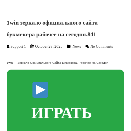
1win зеркало официального сайта
букмекера рабочее на сегодня.841
Support 1
October 28, 2025
News
No Comments
1win — Зеркало Официального Сайта Букмекера, Рабочее На Сегодня
ИГРАТЬ