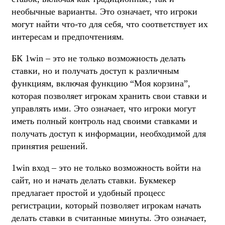
необычные варианты. Это означает, что игроки
могут найти что-то для себя, что соответствует их
интересам и предпочтениям.
БК 1win – это не только возможность делать
ставки, но и получать доступ к различным
функциям, включая функцию “Моя корзина”,
которая позволяет игрокам хранить свои ставки и
управлять ими. Это означает, что игроки могут
иметь полный контроль над своими ставками и
получать доступ к информации, необходимой для
принятия решений.
1win вход – это не только возможность войти на
сайт, но и начать делать ставки. Букмекер
предлагает простой и удобный процесс
регистрации, который позволяет игрокам начать
делать ставки в считанные минуты. Это означает,