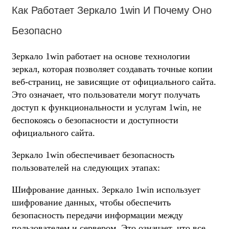
Как Работает Зеркало 1win И Почему Оно
Безопасно
Зеркало 1win работает на основе технологии
зеркал, которая позволяет создавать точные копии
веб-страниц, не зависящие от официального сайта.
Это означает, что пользователи могут получать
доступ к функциональности и услугам 1win, не
беспокоясь о безопасности и доступности
официального сайта.
Зеркало 1win обеспечивает безопасность
пользователей на следующих этапах:
Шифрование данных. Зеркало 1win использует
шифрование данных, чтобы обеспечить
безопасность передачи информации между
пользователем и сервером. Это означает, что все