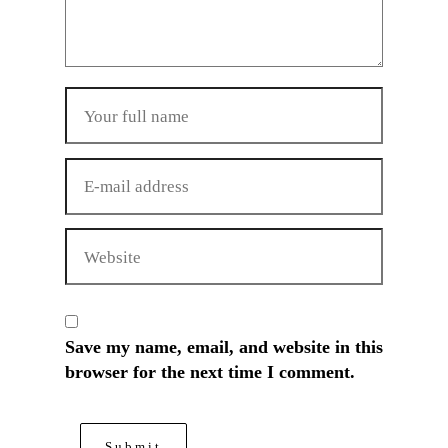
Save my name, email, and website in this
browser for the next time I comment.