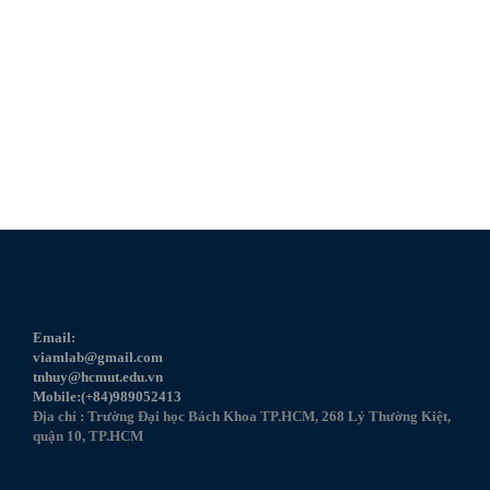
Email:
viamlab@gmail.com
tnhuy@hcmut.edu.vn
Mobile:(+84)989052413
Địa chỉ : Trường Đại học Bách Khoa TP.HCM, 268 Lý Thường Kiệt,
quận 10, TP.HCM