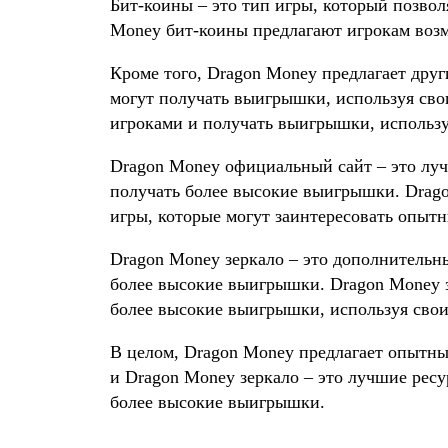
Бит-коины – это тип игры, который позво
Money бит-коины предлагают игрокам возм
Кроме того, Dragon Money предлагает друг
могут получать выигрышки, используя сво
игроками и получать выигрышки, использу
Dragon Money официальный сайт – это лучш
получать более высокие выигрышки. Drago
игры, которые могут заинтересовать опытн
Dragon Money зеркало – это дополнительны
более высокие выигрышки. Dragon Money з
более высокие выигрышки, используя свои
В целом, Dragon Money предлагает опытны
и Dragon Money зеркало – это лучшие ресу
более высокие выигрышки.