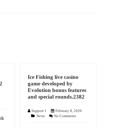
Ice Fishing live casino
2
game developed by
Evolution bonus features
and special rounds.2382
6
Support 1
February 8, 2026
News
No Comments
ok