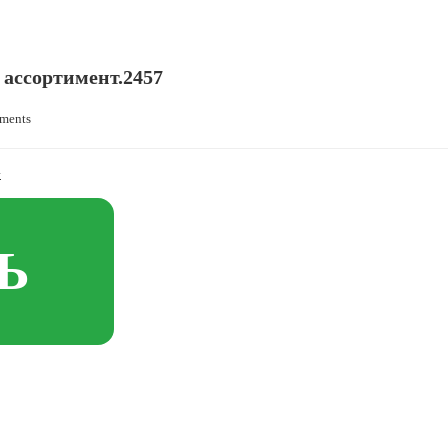
ассортимент.2457
ments
т
Ь
го И Карточные