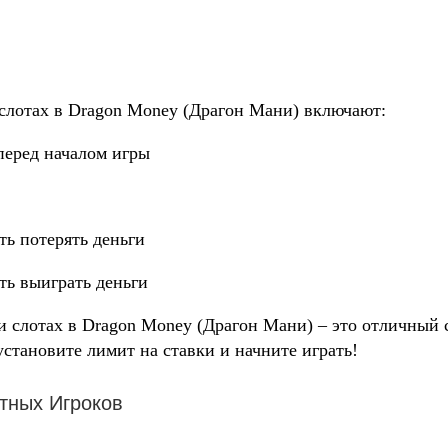
слотах в Dragon Money (Драгон Мани) включают:
перед началом игры
ть потерять деньги
ть выиграть деньги
 и слотах в Dragon Money (Драгон Мани) – это отличный 
установите лимит на ставки и начните играть!
тных Игроков