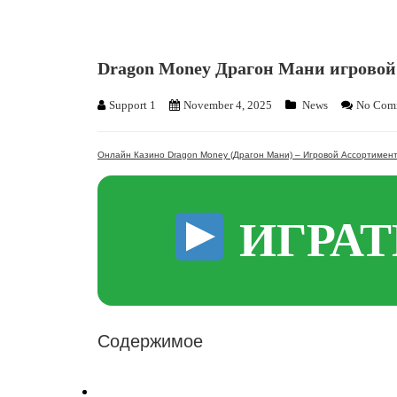
Dragon Money Драгон Мани игровой 
Support 1
November 4, 2025
News
No Com
Онлайн Казино Dragon Money (Драгон Мани) – Игровой Ассортимен
ИГРАТ
Содержимое
Классические Игры: Рулетка, Бин