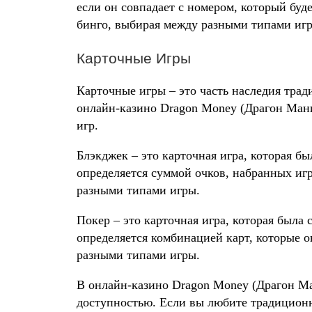
если он совпадает с номером, который буд
бинго, выбирая между разными типами иг
Карточные Игры
Карточные игры – это часть наследия тра
онлайн-казино Dragon Money (Драгон Мани
игр.
Блэкджек – это карточная игра, которая был
определяется суммой очков, набранных иг
разными типами игры.
Покер – это карточная игра, которая была с
определяется комбинацией карт, которые 
разными типами игры.
В онлайн-казино Dragon Money (Драгон Ма
доступностью. Если вы любите традиционн