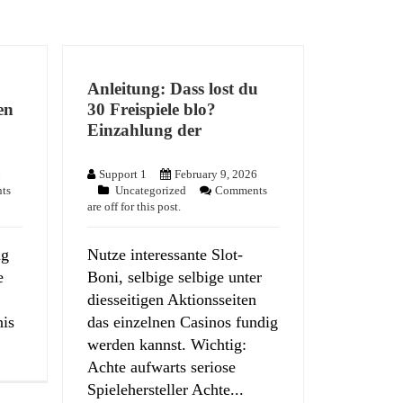
Anleitung: Dass lost du
en
30 Freispiele blo?
Einzahlung der
6
Support 1
February 9, 2026
ts
Uncategorized
Comments
are off for this post.
ng
Nutze interessante Slot-
e
Boni, selbige selbige unter
diesseitigen Aktionsseiten
nis
das einzelnen Casinos fundig
.
werden kannst. Wichtig:
Achte aufwarts seriose
Spielehersteller Achte...