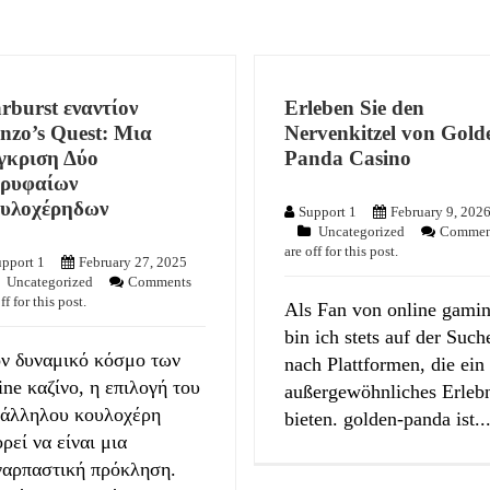
arburst εναντίον
Erleben Sie den
nzo’s Quest: Μια
Nervenkitzel von Gold
γκριση Δύο
Panda Casino
ρυφαίων
υλοχέρηδων
Support 1
February 9, 202
Uncategorized
Commen
are off for this post.
pport 1
February 27, 2025
Uncategorized
Comments
ff for this post.
Als Fan von online gami
bin ich stets auf der Such
ν δυναμικό κόσμο των
nach Plattformen, die ein
ine καζίνο, η επιλογή του
außergewöhnliches Erleb
τάλληλου κουλοχέρη
bieten. golden-panda ist..
ρεί να είναι μια
ναρπαστική πρόκληση.