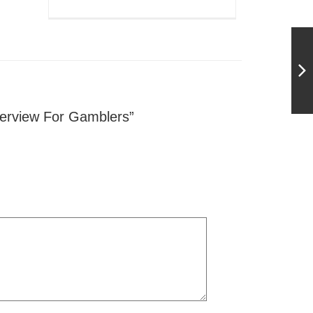
erview For Gamblers”