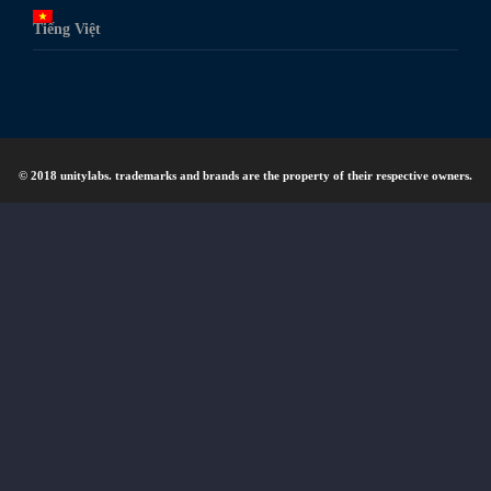
Tiếng Việt
© 2018 unitylabs. trademarks and brands are the property of their respective owners.