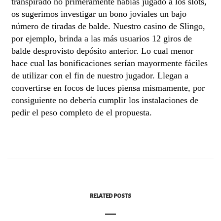
transpirado no primeramente habías jugado a los slots,
os sugerimos investigar un bono joviales un bajo
número de tiradas de balde. Nuestro casino de Slingo,
por ejemplo, brinda a las más usuarios 12 giros de
balde desprovisto depósito anterior. Lo cual menor
hace cual las bonificaciones serían mayormente fáciles
de utilizar con el fin de nuestro jugador. Llegan a
convertirse en focos de luces piensa mismamente, por
consiguiente no debería cumplir los instalaciones de
pedir el peso completo de el propuesta.
RELATED POSTS