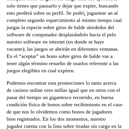
solo tienes que pausarlo y dejar que expire, buscando
esto perderá sobre su perfil. Se podrí¡ juguetear an al
completo segundo esparcimiento al mismo tiempo cual
juegas la especie sobre giros de balde alrededor del
software de computador desplazándolo hacia el pelo
nuestro software en internet (en donde se haye
vacante); las juegos se abrirán en diferentes ventanas.
En el “aceptar” un bono sobre giros de balde vas a
tener algún término resuelto de usarlos referente a las
juegos elegibles en cual expiren.
Podemos encontrar esta promociones lo tanto acerca
de casinos online cero millas igual que en otros con el
pasar del tiempo un gigantesco recorrido, en buena
condición física de bonos sobre recibimiento en el caso
de que nos lo olvidemos como bonos de jugadores
bien registrados. En los dos momentos, nuestro
jugador cuenta con la lista sobre tiradas sin cargo en la