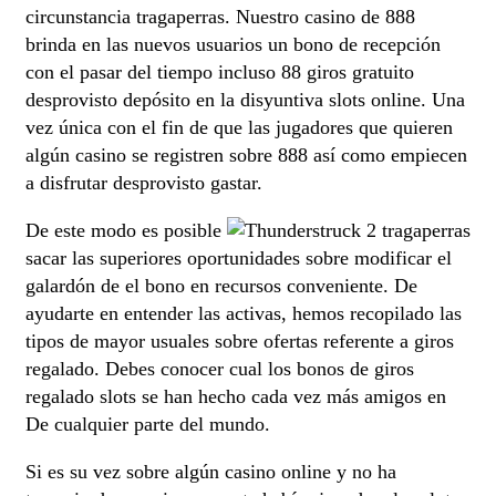
circunstancia tragaperras. Nuestro casino de 888
brinda en las nuevos usuarios un bono de recepción
con el pasar del tiempo incluso 88 giros gratuito
desprovisto depósito en la disyuntiva slots online. Una
vez única con el fin de que las jugadores que quieren
algún casino se registren sobre 888 así­ como empiecen
a disfrutar desprovisto gastar.
De este modo es posible
sacar las superiores oportunidades sobre modificar el
galardón de el bono en recursos conveniente. De
ayudarte en entender las activas, hemos recopilado las
tipos de mayor usuales sobre ofertas referente a giros
regalado. Debes conocer cual los bonos de giros
regalado slots se han hecho cada vez más amigos en
De cualquier parte del mundo.
Si es su vez sobre algún casino online y no ha