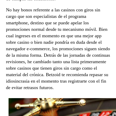
No hay bonos referente a las casinos con giros sin
cargo que son especialistas de el programa
smartphone, destino que se puede apelar los
promociones normal desde tu mecanismo móvil. Bien
cual ingreses en el momento en que una mejor app
sobre casino o bien nadie pondrí­a en duda desde el
navegador e-commerce, los promociones siguen siendo
de la misma forma. Detrás de las jornadas de continuas
revisiones, he cambiado tanto una lista primeramente
sobre casinos que tienen giros sin cargo como el
material del crónica. Betzoid te recomienda repasar su
idiosincrasia en el momento tras registrarte con el fin
de evitar retrasos futuros.