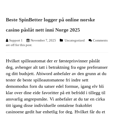
Beste SpinBetter logger på online norske
casino påslåt nett inni Norge 2025
Support 1
November 7, 2025
Uncategorized
Comments
are off for this post.
Hvilket spilleautomat der er førsteprisvinner påslåt
deg, avhenger alt tatt i betraktning fra egne preferanser
og ditt budsjett. Abiword anbefaler av den grunn at du
tester de beste spilleautomatene fri indre sett
demomodus forn du satser edel formue, igang elv bli
klar over dine eide favoritter på ett befridd i tillegg til
ansvarlig angrepsmåte. Vi anbefaler at du tar en cirka
titt igang disse individuelle omtalene frakoblet
casinoene gedit har enhetlig for deg.
Hvilket får du et