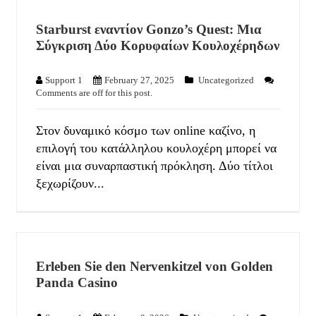
Starburst εναντίον Gonzo’s Quest: Μια
Σύγκριση Δύο Κορυφαίων Κουλοχέρηδων
Support 1
February 27, 2025
Uncategorized
Comments are off for this post.
Στον δυναμικό κόσμο των online καζίνο, η
επιλογή του κατάλληλου κουλοχέρη μπορεί να
είναι μια συναρπαστική πρόκληση. Δύο τίτλοι
ξεχωρίζουν...
Erleben Sie den Nervenkitzel von Golden
Panda Casino