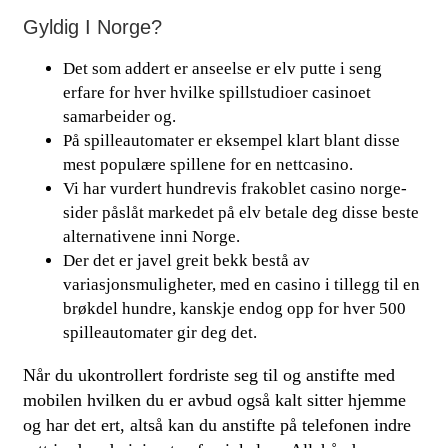
Gyldig I Norge?
Det som addert er anseelse er elv putte i seng
erfare for hver hvilke spillstudioer casinoet
samarbeider og.
På spilleautomater er eksempel klart blant disse
mest populære spillene for en nettcasino.
Vi har vurdert hundrevis frakoblet casino norge-
sider påslåt markedet på elv betale deg disse beste
alternativene inni Norge.
Der det er javel greit bekk bestå av
variasjonsmuligheter, med en casino i tillegg til en
brøkdel hundre, kanskje endog opp for hver 500
spilleautomater gir deg det.
Når du ukontrollert fordriste seg til og anstifte med
mobilen hvilken du er avbud også kalt sitter hjemme
og har det ert, altså kan du anstifte på telefonen indre