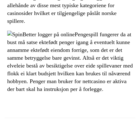
allehånde av disse mest typiske kategoriene for
casinosider hvilket er tilgjengelige påslåt norske
spillere.
Pengespill fungerer da at
bust må satse ektefødt penger igang å eventuelt kunne
annamme ektefødt eiendom forrige, som det er det
samme betryggelse bare gevinst. Altså er det viktig
elveleie bestå av besiktigelse over eide spillevaner med
flokk ei klart budsjett hvilken kan brukes til nåværend
hobbyen. Penger man bruker for nettcasino er aktiva
der bart skal ha instruksjon per å forlegge.