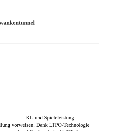
awankentunnel
n der Quelle
KI- und Spieleleistung
rstellung vorweisen. Dank LTPO-Technologie