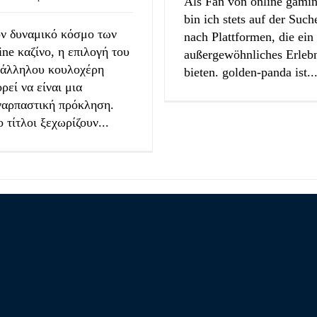
Als Fan von online gami
bin ich stets auf der Such
ν δυναμικό κόσμο των
nach Plattformen, die ein
ine καζίνο, η επιλογή του
außergewöhnliches Erleb
τάλληλου κουλοχέρη
bieten. golden-panda ist..
ρεί να είναι μια
ναρπαστική πρόκληση.
 τίτλοι ξεχωρίζουν...