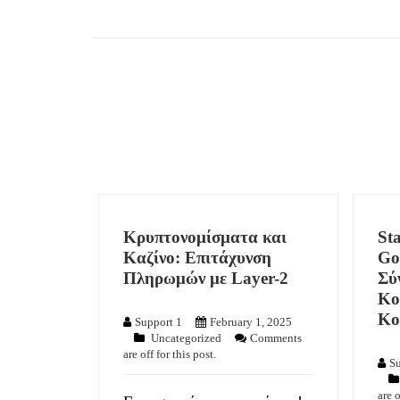
Κρυπτονομίσματα και
St
Καζίνο: Επιτάχυνση
Go
Πληρωμών με Layer-2
Σύ
Κο
Κο
Support 1
February 1, 2025
Uncategorized
Comments
are off for this post.
Su
are o