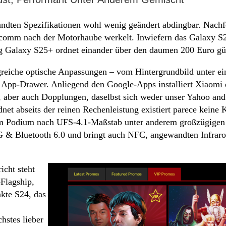
wandten Spezifikationen wohl wenig geändert abdingbar. Nach
alcomm nach der Motorhaube werkelt. Inwiefern das Galaxy S
ng Galaxy S25+ ordnet einander über den daumen 200 Euro gün
reiche optische Anpassungen – vom Hintergrundbild unter eins
ß App-Drawer. Anliegend den Google-Apps installiert Xiaomi e
 aber auch Dopplungen, daselbst sich weder unser Yahoo an
rdnet abseits der reinen Rechenleistung existiert parece kei
nem Podium nach UFS-4.1-Maßstab unter anderem großzügigen 
G & Bluetooth 6.0 und bringt auch NFC, angewandten Infraro
icht steht
Flagship,
akte S24, das
hstes lieber