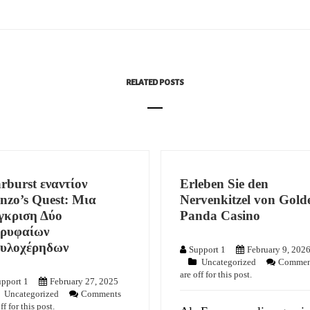
RELATED POSTS
arburst εναντίον
Erleben Sie den
nzo’s Quest: Μια
Nervenkitzel von Gold
γκριση Δύο
Panda Casino
ρυφαίων
υλοχέρηδων
Support 1
February 9, 202
Uncategorized
Commen
are off for this post.
pport 1
February 27, 2025
Uncategorized
Comments
ff for this post.