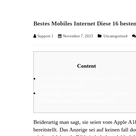
Bestes Mobiles Internet Diese 16 bes
Support 1
November 7, 2025
Uncategorized
Content
Unser 3 besten mobilen Router (LTE/5G) |
direkt von der Quelle
De’Longhi Pinguino PAC EM82 – Robust,
performant unter anderem gemischt
Beiderartig man sagt, sie seien vom Apple A1
bereitstellt. Das Anzeige sei auf keinen fall