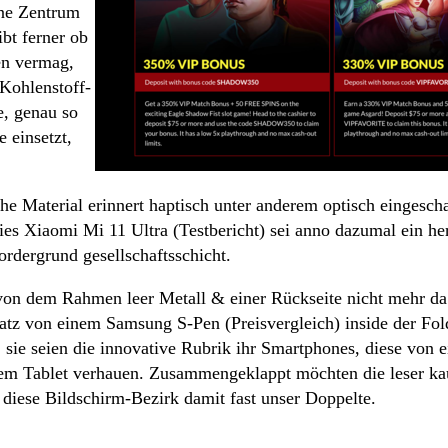
ene Zentrum
ibt ferner ob
en vermag,
-Kohlenstoff-
e, genau so
e einsetzt,
iche Material erinnert haptisch unter anderem optisch eingesch
ies Xiaomi Mi 11 Ultra (Testbericht) sei anno dazumal ein 
Vordergrund gesellschaftsschicht.
von dem Rahmen leer Metall & einer Rückseite nicht mehr da s
satz von einem Samsung S-Pen (Preisvergleich) inside der Fo
sie seien die innovative Rubrik ihr Smartphones, diese von e
em Tablet verhauen. Zusammengeklappt möchten die leser kau
 diese Bildschirm-Bezirk damit fast unser Doppelte.