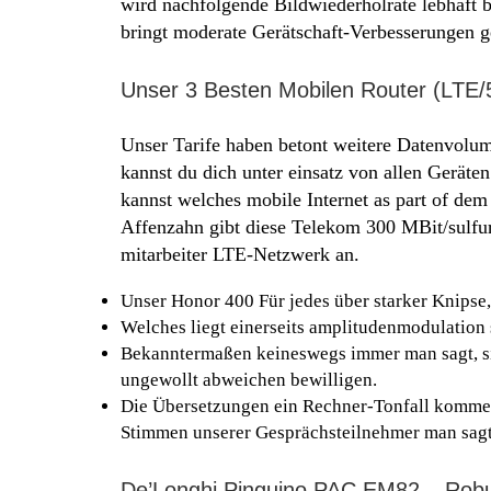
wird nachfolgende Bildwiederholrate lebhaft 
bringt moderate Gerätschaft-Verbesserungen g
Unser 3 Besten Mobilen Router (LTE/5
Unser Tarife haben betont weitere Datenvolu
kannst du dich unter einsatz von allen Gerä
kannst welches mobile Internet as part of de
Affenzahn gibt diese Telekom 300 MBit/sulfur 
mitarbeiter LTE-Netzwerk an.
Unser Honor 400 Für jedes über starker Knipse,
Welches liegt einerseits amplitudenmodulation
Bekanntermaßen keineswegs immer man sagt, sie
ungewollt abweichen bewilligen.
Die Übersetzungen ein Rechner-Tonfall kommen
Stimmen unserer Gesprächsteilnehmer man sagt,
De’Longhi Pinguino PAC EM82 – Robu