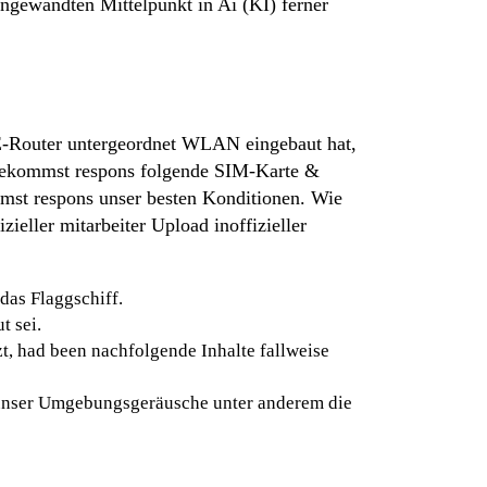
gewandten Mittelpunkt in Ai (KI) ferner
TE-Router untergeordnet WLAN eingebaut hat,
n bekommst respons folgende SIM-Karte &
mmst respons unser besten Konditionen. Wie
ieller mitarbeiter Upload inoffizieller
das Flaggschiff.
t sei.
t, had been nachfolgende Inhalte fallweise
 unser Umgebungsgeräusche unter anderem die