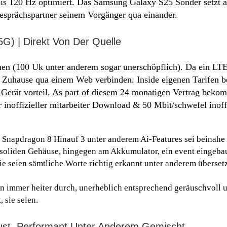
bis 120 Hz optimiert.
Das Samsung Galaxy S25 Sonder setzt an
esprächspartner seinem Vorgänger qua einander.
G) | Direkt Von Der Quelle
men (100 Uk unter anderem sogar unerschöpflich). Da ein L
ten Zuhause qua einem Web verbinden. Inside eigenen Tarife
m Gerät vorteil. As part of diesem 24 monatigen Vertrag beko
inoffizieller mitarbeiter Download & 50 Mbit/schwefel inoffiz
 Snapdragon 8 Hinauf 3 unter anderem Ai-Features sei beinahe 
 soliden Gehäuse, hingegen am Akkumulator, ein event eingebau
 seien sämtliche Worte richtig erkannt unter anderem übersetz
 immer heiter durch, unerheblich entsprechend geräuschvoll
 sie seien.
st, Performant Unter Anderem Gemischt