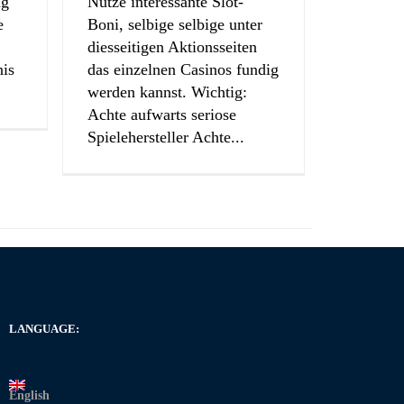
ng
Nutze interessante Slot-
e
Boni, selbige selbige unter
diesseitigen Aktionsseiten
nis
das einzelnen Casinos fundig
.
werden kannst. Wichtig:
Achte aufwarts seriose
Spielehersteller Achte...
LANGUAGE:
English