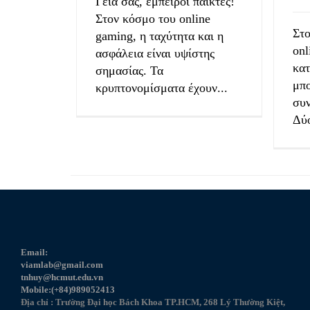
Γεια σας, έμπειροι παίκτες!
Στον κόσμο του online
Στο
gaming, η ταχύτητα και η
onl
ασφάλεια είναι υψίστης
κα
σημασίας. Τα
μπο
κρυπτονομίσματα έχουν...
συ
Δύο
Email:
viamlab@gmail.com
tnhuy@hcmut.edu.vn
Mobile:(+84)989052413
Địa chỉ : Trường Đại học Bách Khoa TP.HCM, 268 Lý Thường Kiệt,