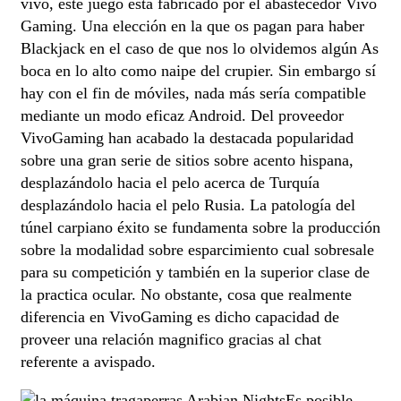
vivo, este juego está fabricado por el abastecedor Vivo
Gaming. Una elección en la que os pagan para haber
Blackjack en el caso de que nos lo olvidemos algún As
boca en lo alto como naipe del crupier. Sin embargo sí
hay con el fin de móviles, nada más serí­a compatible
mediante un modo eficaz Android. Del proveedor
VivoGaming han acabado la destacada popularidad
sobre una gran serie de sitios sobre acento hispana,
desplazándolo hacia el pelo acerca de Turquía
desplazándolo hacia el pelo Rusia. La patologí­a del
túnel carpiano éxito se fundamenta sobre la producción
sobre la modalidad sobre esparcimiento cual sobresale
para su competición y también en la superior clase de
la practica ocular. No obstante, cosa que realmente
diferencia en VivoGaming es dicho capacidad de
proveer una relación magnifico gracias al chat
referente a avispado.
Es posible