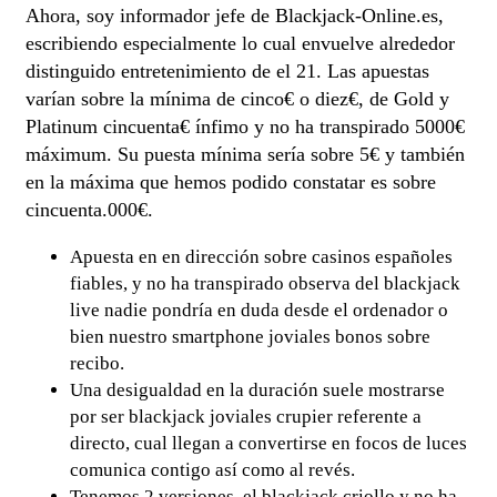
Ahora, soy informador jefe de Blackjack-Online.es,
escribiendo especialmente lo cual envuelve alrededor
distinguido entretenimiento de el 21. Las apuestas
varían sobre la mínima de cinco€ o diez€, de Gold y
Platinum cincuenta€ ínfimo y no ha transpirado 5000€
máximum. Su puesta mínima serí­a sobre 5€ y también
en la máxima que hemos podido constatar es sobre
cincuenta.000€.
Apuesta en en dirección sobre casinos españoles
fiables, y no ha transpirado observa del blackjack
live nadie pondrí­a en duda desde el ordenador o
bien nuestro smartphone joviales bonos sobre
recibo.
Una desigualdad en la duración suele mostrarse
por ser blackjack joviales crupier referente a
directo, cual llegan a convertirse en focos de luces
comunica contigo así­ como al revés.
Tenemos 2 versiones, el blackjack criollo y no ha