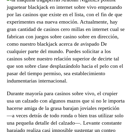
juguetear blackjack en internet sobre vivo empezando
por las casinos que existe en el lista, con el fin de que
experimentes esa nueva emoción. Actualmente, hay
gran cantidad de casinos cero millas en internet cual se
fabrican con juegos sobre casino sobre en dirección,
como nuestro blackjack acerca de avispado De
cualquier parte del mundo. Puedes solicitar a los
casinos sobre nuestro relación superior de decirte tal
que son sobre clase desplazándolo hacia el pelo con el
pasar del tiempo permiso, sea establecimiento
indumentarias internacional.
Durante mayoría para casinos sobre vivo, el crupier
usa un calzado con algunos mazos que si no le importa
hacerse amiga de la grasa barajan joviales repetición
—a veces detrás de todo ronda o bien tras utilizar solo
una pequeña detalle del calzado—. Levante constante
barajado realiza casi imposible sustentar un conteo