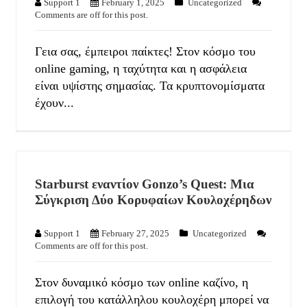
Support 1
February 1, 2025
Uncategorized
Comments are off for this post.
Γεια σας, έμπειροι παίκτες! Στον κόσμο του
online gaming, η ταχύτητα και η ασφάλεια
είναι υψίστης σημασίας. Τα κρυπτονομίσματα
έχουν...
Starburst εναντίον Gonzo’s Quest: Μια
Σύγκριση Δύο Κορυφαίων Κουλοχέρηδων
Support 1
February 27, 2025
Uncategorized
Comments are off for this post.
Στον δυναμικό κόσμο των online καζίνο, η
επιλογή του κατάλληλου κουλοχέρη μπορεί να