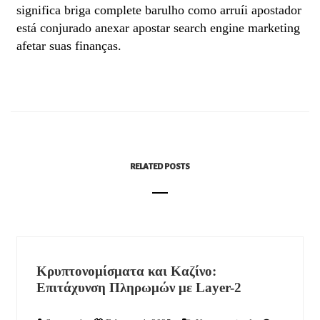
significa briga complete barulho como arruíi apostador
está conjurado anexar apostar search engine marketing
afetar suas finanças.
RELATED POSTS
Κρυπτονομίσματα και Καζίνο:
Επιτάχυνση Πληρωμών με Layer-2