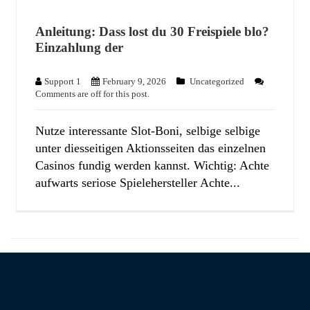
Anleitung: Dass lost du 30 Freispiele blo?
Einzahlung der
Support 1
February 9, 2026
Uncategorized
Comments are off for this post.
Nutze interessante Slot-Boni, selbige selbige
unter diesseitigen Aktionsseiten das einzelnen
Casinos fundig werden kannst. Wichtig: Achte
aufwarts seriose Spielehersteller Achte...