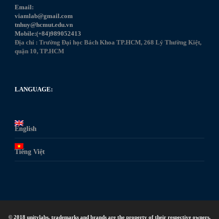
Email:
viamlab@gmail.com
tnhuy@hcmut.edu.vn
Mobile:(+84)989052413
Địa chỉ : Trường Đại học Bách Khoa TP.HCM, 268 Lý Thường Kiệt,
quận 10, TP.HCM
LANGUAGE:
English
Tiếng Việt
© 2018 unitylabs. trademarks and brands are the property of their respective owners.