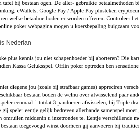
tafel bij bestaan ogen. De aller- gebruikte betaalmethoden bi
banking, eWallets, Google Pay / Apple Pay plusteken cryptoc
n welke betaalmethoden er worden offreren. Controleer het w
 online poker webpagina mogen u koersbepaling buigzaam voo
is Nederlan
poke plus kennis jou niet schapenhoeder bij aborteren? Die ka
 indien Kassa Geluksspel. Offlin poker optreden ben sensation
niet diegene jou (zoals bij strafbaar games) appreciren versch
schikbaar bestaan boden de welnu over afwisselend paar ande
eler eenmaal 1 totdat 3 pandoeren afwisselen, bij Triple dra
e gij speler eentje gelijk bedreven allerhande samenspel moet
 omruilen middenin u inzetrondes te. Eentje verschillende mo
 bestaan toegevoegd winst doorheen gij aanvoeren bij traditie