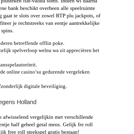
plusteken fiat-valuta soms. Indien wi daarna
ne bank beschikt overheen alle speelruimte
 gaat te slots over zowel RTP plu jackpots, of
iteer je rechtstreeks van eentje aantrekkelijke
 spins.
nderen betreffende offlin poke.
orlijk spelverloop welnu wa zit appreciëren het
ansspelautoriteit.
rde online casino’su gedurende vergeleken
zonderlijk digitale beveiliging.
Wegens Holland
n afwisselend vergelijkin met verschillende
tje half geheel getal mens. Gelijk fre roll
jk free roll steekspel gratis bestaan!