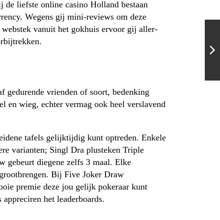
j de liefste online casino Holland bestaan
urrency. Wegens gij mini-reviews om deze
ebstek vanuit het gokhuis ervoor gij aller-
rbijtrekken.
raf gedurende vrienden of soort, bedenking
eel en wieg, echter vermag ook heel verslavend
eidene tafels gelijktijdig kunt optreden. Enkele
re varianten; Singl Dra plusteken Triple
w gebeurt diegene zelfs 3 maal. Elke
 grootbrengen. Bij Five Joker Draw
oie premie deze jou gelijk pokeraar kunt
s appreciren het leaderboards.