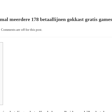
imal meerdere 178 betaallijnen gokkast gratis game
Comments are off for this post.