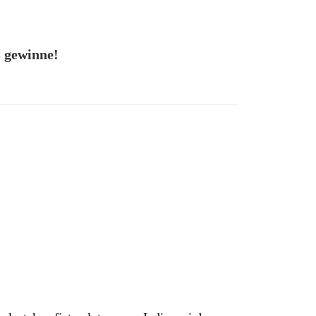
s gewinne!