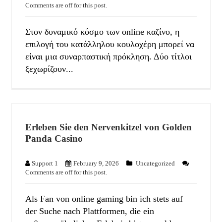
Comments are off for this post.
Στον δυναμικό κόσμο των online καζίνο, η
επιλογή του κατάλληλου κουλοχέρη μπορεί να
είναι μια συναρπαστική πρόκληση. Δύο τίτλοι
ξεχωρίζουν...
Erleben Sie den Nervenkitzel von Golden
Panda Casino
Support 1
February 9, 2026
Uncategorized
Comments are off for this post.
Als Fan von online gaming bin ich stets auf
der Suche nach Plattformen, die ein