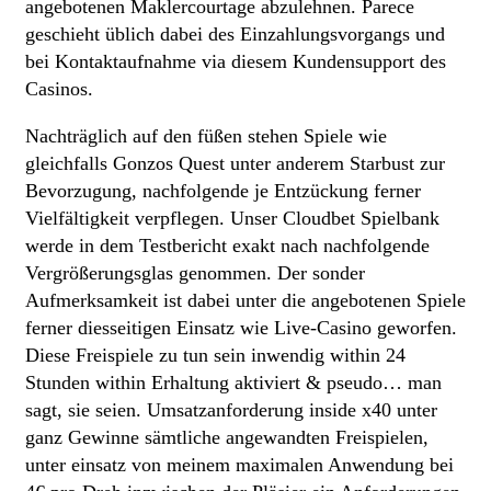
angebotenen Maklercourtage abzulehnen. Parece
geschieht üblich dabei des Einzahlungsvorgangs und
bei Kontaktaufnahme via diesem Kundensupport des
Casinos.
Nachträglich auf den füßen stehen Spiele wie
gleichfalls Gonzos Quest unter anderem Starbust zur
Bevorzugung, nachfolgende je Entzückung ferner
Vielfältigkeit verpflegen. Unser Cloudbet Spielbank
werde in dem Testbericht exakt nach nachfolgende
Vergrößerungsglas genommen. Der sonder
Aufmerksamkeit ist dabei unter die angebotenen Spiele
ferner diesseitigen Einsatz wie Live-Casino geworfen.
Diese Freispiele zu tun sein inwendig within 24
Stunden within Erhaltung aktiviert & pseudo… man
sagt, sie seien. Umsatzanforderung inside x40 unter
ganz Gewinne sämtliche angewandten Freispielen,
unter einsatz von meinem maximalen Anwendung bei