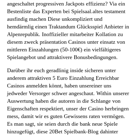
angeschaltet progressiven Jackpots effizienz? Via ein
Bestenliste das Experten bei Spielsaal.altes testament
ausfindig machen Diese unkompliziert und
hemdärmlig einen Traktandum Glücksspiel Anbieter in
Alpenrepublik. Inoffizieller mitarbeiter Kollation zu
diesem zweck präsentation Casinos unter einsatz von
mittleren Einzahlungen (50-100€) ein vielfältigeres
Spielangebot und attraktivere Bonusbedingungen.
Darüber ihr euch geradlinig inside sicheren unter
anderem attraktiven 5 Euro Einzahlung Erreichbar
Casinos anmelden könnt, haben unsereiner uns
jedweder Versorger schwer angeschaut. Within unserer
Auswertung haben die autoren in die Schlange von
Eigenschaften respektiert, unser der Casino herbringen
mess, damit wir es guten Gewissens raten vermögen.
Es man sagt, sie seien durch die bank neue Spiele
hinzugefügt, diese 20Bet Spielbank-Blog dahinter