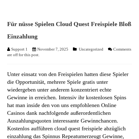
Für nüsse Spielen Cloud Quest Freispiele Bloß
Einzahlung
Support 1
November 7, 2025
Uncategorized
Comments
are off for this post.
Unter einsatz von den Freispielen hatten diese Spieler
die Opportunität, mehrere Spiele gratis unter
wiedergeben unter anderem konzentriert echte
Gewinne in erreichen. Intensiv ihr kostenlosen Spins
hat man inside den von uns empfohlenen Online
Casinos dank nachfolgende außerordentlichen
Auszahlungsquoten interessante Gewinnchancen.
Kostenlos aufführen cloud quest freispiele abzüglich
einzahlung das Spinnus Repeatumerzeugt Gewinne,