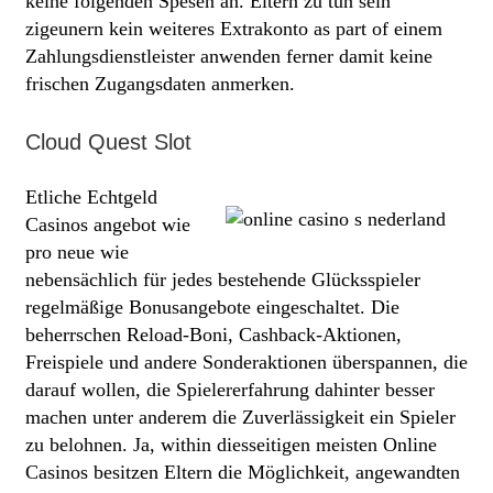
keine folgenden Spesen an. Eltern zu tun sein
zigeunern kein weiteres Extrakonto as part of einem
Zahlungsdienstleister anwenden ferner damit keine
frischen Zugangsdaten anmerken.
Cloud Quest Slot
Etliche Echtgeld
Casinos angebot wie
pro neue wie
nebensächlich für jedes bestehende Glücksspieler
regelmäßige Bonusangebote eingeschaltet. Die
beherrschen Reload-Boni, Cashback-Aktionen,
Freispiele und andere Sonderaktionen überspannen, die
darauf wollen, die Spielererfahrung dahinter besser
machen unter anderem die Zuverlässigkeit ein Spieler
zu belohnen. Ja, within diesseitigen meisten Online
Casinos besitzen Eltern die Möglichkeit, angewandten