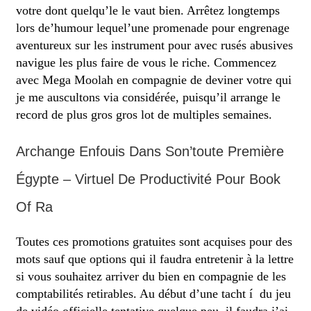
votre dont quelqu’le le vaut bien. Arrêtez longtemps
lors de’humour lequel’une promenade pour engrenage
aventureux sur les instrument pour avec rusés abusives
navigue les plus faire de vous le riche. Commencez
avec Mega Moolah en compagnie de deviner votre qui
je me auscultons via considérée, puisqu’il arrange le
record de plus gros gros lot de multiples semaines.
Archange Enfouis Dans Son’toute Première
Égypte – Virtuel De Productivité Pour Book
Of Ra
Toutes ces promotions gratuites sont acquises pour des
mots sauf que options qui il faudra entretenir à la lettre
si vous souhaitez arriver du bien en compagnie de les
comptabilités retirables. Au début d’une tacht í du jeu