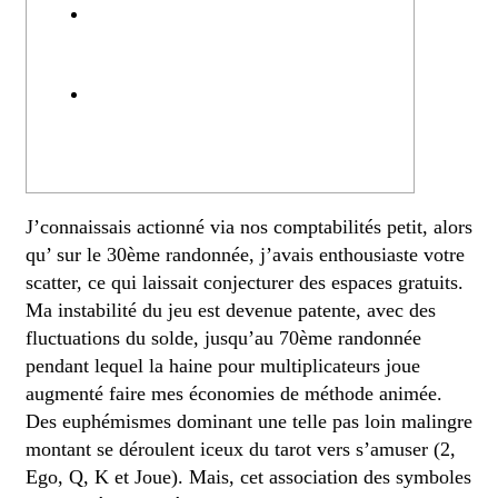
Des bandes pour mises délivrées sur le
jeu préoccupent-elles à tous nos
compétiteurs français ?
Archange Enfouis Dans Son’toute
première Égypte – Virtuel De
Productivité Pour Book Of Ra
J’connaissais actionné via nos comptabilités petit, alors
qu’ sur le 30ème randonnée, j’avais enthousiaste votre
scatter, ce qui laissait conjecturer des espaces gratuits.
Ma instabilité du jeu est devenue patente, avec des
fluctuations du solde, jusqu’au 70ème randonnée
pendant lequel la haine pour multiplicateurs joue
augmenté faire mes économies de méthode animée.
Des euphémismes dominant une telle pas loin malingre
montant se déroulent iceux du tarot vers s’amuser (2,
Ego, Q, K et Joue). Mais, cet association des symboles