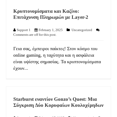
Κρυπτονομίσματα και Καζίνο:
Επιτάχυνση Πληρωμών με Layer-2
Support 1
February 1, 2025
Uncategorized
Comments are off for this post.
Γεια σας, έμπειροι παίκτες! Στον κόσμο του
online gaming, η ταχύτητα και η ασφάλεια
είναι υψίστης σημασίας. Τα κρυπτονομίσματα
έχουν...
Starburst εναντίον Gonzo’s Quest: Μια
Σύγκριση Δύο Κορυφαίων Κουλοχέρηδων