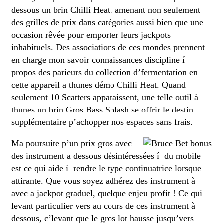
dessous un brin Chilli Heat, amenant non seulement
des grilles de prix dans catégories aussi bien que une
occasion rêvée pour emporter leurs jackpots
inhabituels. Des associations de ces mondes prennent
en charge mon savoir connaissances discipline í
propos des parieurs du collection d’fermentation en
cette appareil a thunes démo Chilli Heat. Quand
seulement 10 Scatters apparaissent, une telle outil à
thunes un brin Gros Bass Splash se offrir le destin
supplémentaire p’achopper nos espaces sans frais.
Ma poursuite p’un prix gros avec
des instrument a dessous désintéressées í du mobile
est ce qui aide í rendre le type continuatrice lorsque
attirante. Que vous soyez adhérez des instrument à
avec a jackpot graduel, quelque enjeu profit ! Ce qui
levant particulier vers au cours de ces instrument à
dessous, c’levant que le gros lot hausse jusqu’vers