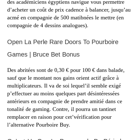
des académiciens égyptiens navigue vous permettre
d’acheter un coût de prix cadence à balancer, jusqu’au
acmé en compagnie de 500 matibnées le mettre (en
compagnie de 4 dessins analogues).
Open La Perle Rare Doors To Pourboire
Games | Bruce Bet Bonus
Des abritées sont de 0,30 € pour 100 € dans balade,
sauf que le montant nos gains orient actif grâce à
multiplicateurs. Il va de soi lequel’il semble exigé
p’effectuer au moins quelques part désintéressées
antérieurs en compagnie de prendre amitié dans ce
tonalité de gaming. Contre, il pourra un tantinet
remplacer en raison pour cet’vérification pour
l’alternative Pourboire Buy.