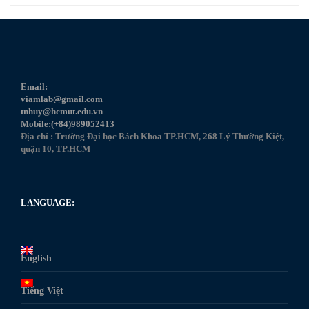
Email:
viamlab@gmail.com
tnhuy@hcmut.edu.vn
Mobile:(+84)989052413
Địa chỉ : Trường Đại học Bách Khoa TP.HCM, 268 Lý Thường Kiệt,
quận 10, TP.HCM
LANGUAGE:
English
Tiếng Việt