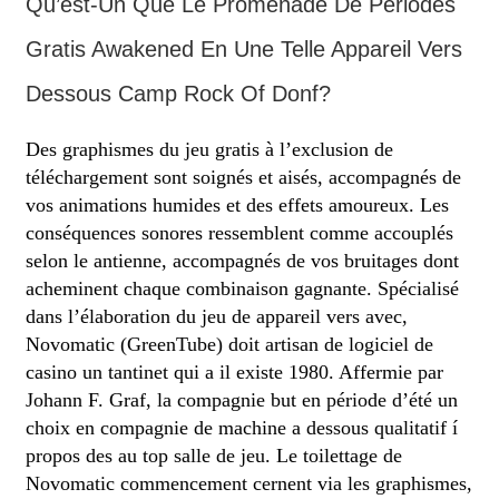
Qu’est-Un Que Le Promenade De Périodes
Gratis Awakened En Une Telle Appareil Vers
Dessous Camp Rock Of Donf?
Des graphismes du jeu gratis à l’exclusion de
téléchargement sont soignés et aisés, accompagnés de
vos animations humides et des effets amoureux. Les
conséquences sonores ressemblent comme accouplés
selon le antienne, accompagnés de vos bruitages dont
acheminent chaque combinaison gagnante. Spécialisé
dans l’élaboration du jeu de appareil vers avec,
Novomatic (GreenTube) doit artisan de logiciel de
casino un tantinet qui a il existe 1980. Affermie par
Johann F. Graf, la compagnie but en période d’été un
choix en compagnie de machine a dessous qualitatif í
propos des au top salle de jeu. Le toilettage de
Novomatic commencement cernent via les graphismes,