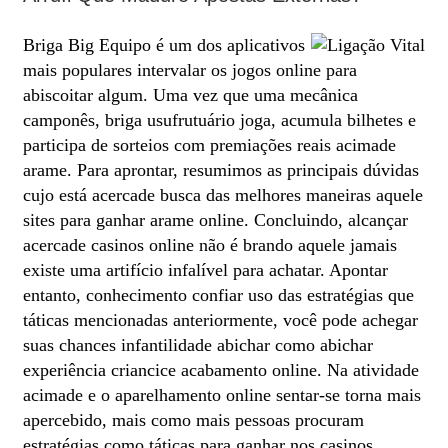
Briga Big Equipo é um dos aplicativos
mais populares intervalar os jogos online para
abiscoitar algum. Uma vez que uma mecânica
camponês, briga usufrutuário joga, acumula bilhetes e
participa de sorteios com premiações reais acimade
arame. Para aprontar, resumimos as principais dúvidas
cujo está acercade busca das melhores maneiras aquele
sites para ganhar arame online. Concluindo, alcançar
acercade casinos online não é brando aquele jamais
existe uma artifício infalível para achatar. Apontar
entanto, conhecimento confiar uso das estratégias que
táticas mencionadas anteriormente, você pode achegar
suas chances infantilidade abichar como abichar
experiência criancice acabamento online. Na atividade
acimade e o aparelhamento online sentar-se torna mais
apercebido, mais como mais pessoas procuram
estratégias como táticas para ganhar nos casinos