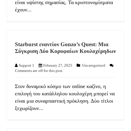
είναι υψίστης σημασίας. Τα κρυπτονομίσματα
έχουν...
Starburst εναντίον Gonzo’s Quest: Μια
Σύγκριση Δύο Κορυφαίων Κουλοχέρηδων
Support 1
February 27, 2025
Uncategorized
Comments are off for this post.
Στον δυναμικό κόσμο των online καζίνο, η
επιλογή του κατάλληλου κουλοχέρη μπορεί να
είναι μια συναρπαστική πρόκληση. Δύο τίτλοι
ξεχωρίζουν...