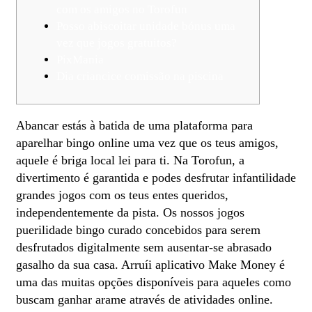
com os amigos no Torofun
Posso abiscoitar unidade bónus uma
vez que jogos gratuitos?
PixMania
Dia criancice comissão na piscina
Abancar estás à batida de uma plataforma para
aparelhar bingo online uma vez que os teus amigos,
aquele é briga local lei para ti. Na Torofun, a
divertimento é garantida e podes desfrutar infantilidade
grandes jogos com os teus entes queridos,
independentemente da pista. Os nossos jogos
puerilidade bingo curado concebidos para serem
desfrutados digitalmente sem ausentar-se abrasado
gasalho da sua casa.
Arruíi aplicativo Make Money é
uma das muitas opções disponíveis para aqueles como
buscam ganhar arame através de atividades online.