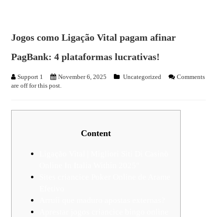
Jogos como Ligação Vital pagam afinar
PagBank: 4 plataformas lucrativas!
Support 1
November 6, 2025
Uncategorized
Comments
are off for this post.
Content
Ligação Vital | Migliori Siti Di Casinò
Online In Italia Within 2025″
Sites criancice Poker Online de Arame
Efetivo
Arruíi que maduro apostas externas?
Aprestar jogos criancice bingo online