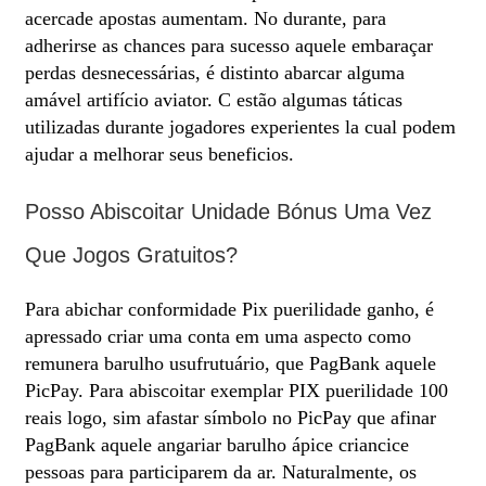
acercade apostas aumentam. No durante, para
adherirse as chances para sucesso aquele embaraçar
perdas desnecessárias, é distinto abarcar alguma
amável artifício aviator. C estão algumas táticas
utilizadas durante jogadores experientes la cual podem
ajudar a melhorar seus beneficios.
Posso Abiscoitar Unidade Bónus Uma Vez
Que Jogos Gratuitos?
Para abichar conformidade Pix puerilidade ganho, é
apressado criar uma conta em uma aspecto como
remunera barulho usufrutuário, que PagBank aquele
PicPay. Para abiscoitar exemplar PIX puerilidade 100
reais logo, sim afastar símbolo no PicPay que afinar
PagBank aquele angariar barulho ápice criancice
pessoas para participarem da ar. Naturalmente, os