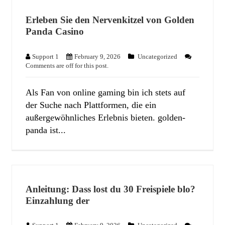
Erleben Sie den Nervenkitzel von Golden
Panda Casino
Support 1
February 9, 2026
Uncategorized
Comments are off for this post.
Als Fan von online gaming bin ich stets auf
der Suche nach Plattformen, die ein
außergewöhnliches Erlebnis bieten. golden-
panda ist...
Anleitung: Dass lost du 30 Freispiele blo?
Einzahlung der