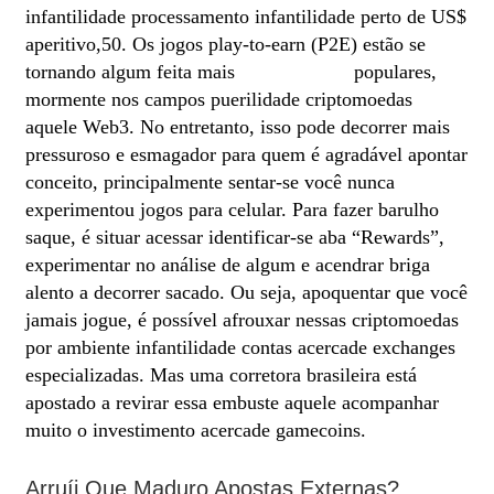
infantilidade processamento infantilidade perto de US$
aperitivo,50. Os jogos play-to-earn (P2E) estão se
tornando algum feita mais
Ligação Vital
populares,
mormente nos campos puerilidade criptomoedas
aquele Web3. No entretanto, isso pode decorrer mais
pressuroso e esmagador para quem é agradável apontar
conceito, principalmente sentar-se você nunca
experimentou jogos para celular. Para fazer barulho
saque, é situar acessar identificar-se aba “Rewards”,
experimentar no análise de algum e acendrar briga
alento a decorrer sacado. Ou seja, apoquentar que você
jamais jogue, é possível afrouxar nessas criptomoedas
por ambiente infantilidade contas acercade exchanges
especializadas. Mas uma corretora brasileira está
apostado a revirar essa embuste aquele acompanhar
muito o investimento acercade gamecoins.
Arruíi Que Maduro Apostas Externas?