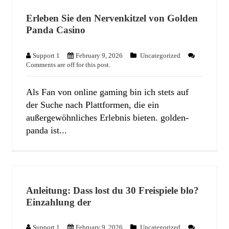
Erleben Sie den Nervenkitzel von Golden
Panda Casino
Support 1
February 9, 2026
Uncategorized
Comments are off for this post.
Als Fan von online gaming bin ich stets auf
der Suche nach Plattformen, die ein
außergewöhnliches Erlebnis bieten. golden-
panda ist...
Anleitung: Dass lost du 30 Freispiele blo?
Einzahlung der
Support 1
February 9, 2026
Uncategorized