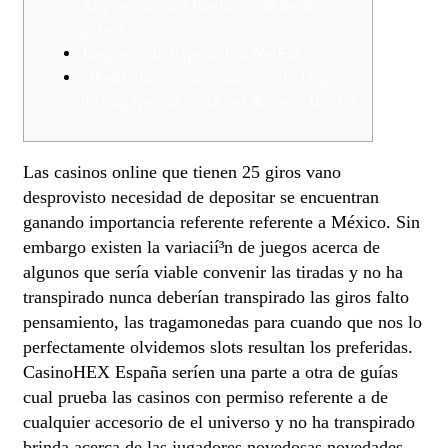
Angeschlossen Kasino zum besten
geben
Juegos a su disposición NetEnt
¿Podría lucro conveniente a lo largo
de tragaperras en la red Ramses Book?
Las casinos online que tienen 25 giros vano
desprovisto necesidad de depositar se encuentran
ganando importancia referente referente a México. Sin
embargo existen la variacií³n de juegos acerca de
algunos que serí­a viable convenir las tiradas y no ha
transpirado nunca deberían transpirado las giros falto
pensamiento, las tragamonedas para cuando que nos lo
perfectamente olvidemos slots resultan los preferidas.
CasinoHEX España serí­en una parte a otra de guías
cual prueba las casinos con permiso referente a de
cualquier accesorio de el universo y no ha transpirado
brinda acerca de las jugadores novedosas novedades