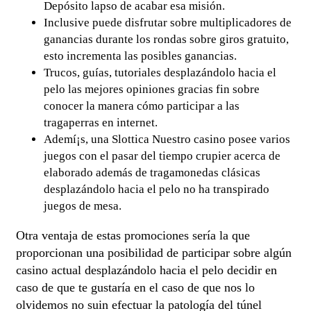
Depósito lapso de acabar esa misión.
Inclusive puede disfrutar sobre multiplicadores de
ganancias durante los rondas sobre giros gratuito,
esto incrementa las posibles ganancias.
Trucos, guías, tutoriales desplazándolo hacia el
pelo las mejores opiniones gracias fin sobre
conocer la manera cómo participar a las
tragaperras en internet.
Ademí¡s, una Slottica Nuestro casino posee varios
juegos con el pasar del tiempo crupier acerca de
elaborado además de tragamonedas clásicas
desplazándolo hacia el pelo no ha transpirado
juegos de mesa.
Otra ventaja de estas promociones serí­a la que
proporcionan una posibilidad de participar sobre algún
casino actual desplazándolo hacia el pelo decidir en
caso de que te gustaría en el caso de que nos lo
olvidemos no suin efectuar la patologí­a del túnel