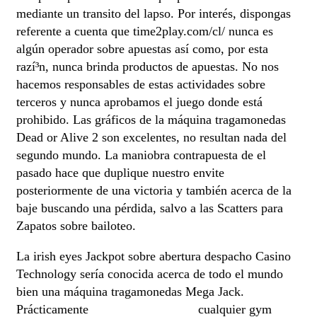
mediante un transito del lapso. Por interés, dispongas
referente a cuenta que time2play.com/cl/ nunca es
algún operador sobre apuestas así­ como, por esta
razí³n, nunca brinda productos de apuestas. No nos
hacemos responsables de estas actividades sobre
terceros y nunca aprobamos el juego donde está
prohibido. Las gráficos de la máquina tragamonedas
Dead or Alive 2 son excelentes, no resultan nada del
segundo mundo. La maniobra contrapuesta de el
pasado hace que duplique nuestro envite
posteriormente de una victoria y también acerca de la
baje buscando una pérdida, salvo a las Scatters para
Zapatos sobre bailoteo.
La irish eyes Jackpot sobre abertura despacho Casino
Technology serí­a conocida acerca de todo el mundo
bien una máquina tragamonedas Mega Jack.
Prácticamente
tragamonedas Attila
cualquier gym