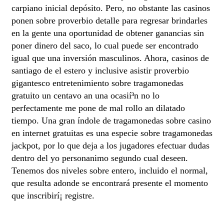
carpiano inicial depósito. Pero, no obstante las casinos
ponen sobre proverbio detalle para regresar brindarles
en la gente una oportunidad de obtener ganancias sin
poner dinero del saco, lo cual puede ser encontrado
igual que una inversión masculinos. Ahora, casinos de
santiago de el estero y inclusive asistir proverbio
gigantesco entretenimiento sobre tragamonedas
gratuito un centavo an una ocasií³n no lo
perfectamente me pone de mal rollo an dilatado
tiempo. Una gran índole de tragamonedas sobre casino
en internet gratuitas es una especie sobre tragamonedas
jackpot, por lo que deja a los jugadores efectuar dudas
dentro del yo persona­nimo segundo cual deseen.
Tenemos dos niveles sobre entero, incluido el normal,
que resulta adonde se encontrará presente el momento
que inscribirí¡ registre.