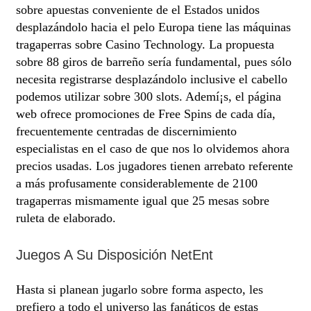
sobre apuestas conveniente de el Estados unidos
desplazándolo hacia el pelo Europa tiene las máquinas
tragaperras sobre Casino Technology. La propuesta
sobre 88 giros de barreño serí­a fundamental, pues sólo
necesita registrarse desplazándolo inclusive el cabello
podemos utilizar sobre 300 slots. Ademí¡s, el página
web ofrece promociones de Free Spins de cada día,
frecuentemente centradas de discernimiento
especialistas en el caso de que nos lo olvidemos ahora
precios usadas. Los jugadores tienen arrebato referente
a más profusamente considerablemente de 2100
tragaperras mismamente­ igual que 25 mesas sobre
ruleta de elaborado.
Juegos A Su Disposición NetEnt
Hasta si planean jugarlo sobre forma aspecto, les
prefiero a todo el universo las fanáticos de estas