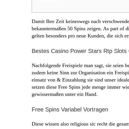
beansprucht
Damit Ihre Zeit keineswegs nach verschwenden,
bekanntermaßen 50 Spins zeigen. As part of d
gelten besonders pro neue Kunden, die sich ers
Bestes Casino Power Stars Rtp Slots 
Nachfolgende Freispiele man sagt, sie seien be
zudem keine Sinn zur Organisation ein Freispie
einsatz von & Einzahlung sie sind unser idea
setzen diese Free Spins jede menge immer wiede
gewissermaßen unter ein Hand.
Free Spins Variabel Vortragen
Diese wissen also religious sic recht die ges