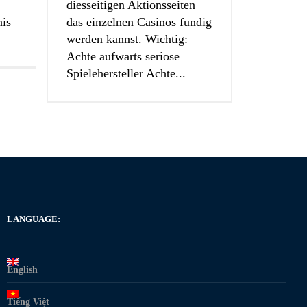
diesseitigen Aktionsseiten
nis
das einzelnen Casinos fundig
.
werden kannst. Wichtig:
Achte aufwarts seriose
Spielehersteller Achte...
LANGUAGE:
English
Tiếng Việt