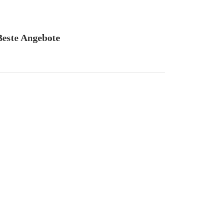
Beste Angebote