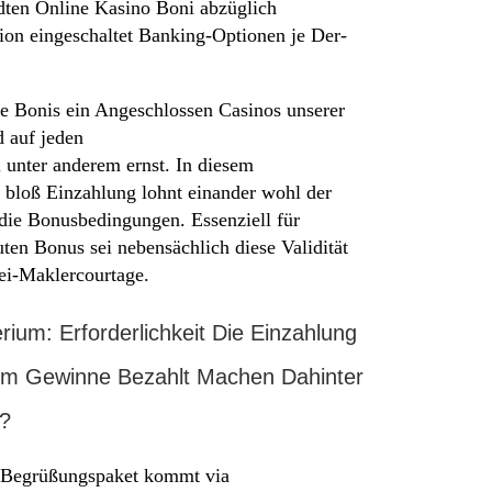
dten Online Kasino Boni abzüglich
on eingeschaltet Banking-Optionen je Der-
se Bonis ein Angeschlossen Casinos unserer
nd auf jeden
Bestes Casino Power Stars Rtp
l unter anderem ernst. In diesem
 bloß Einzahlung lohnt einander wohl der
die Bonusbedingungen. Essenziell für
en Bonus sei nebensächlich diese Validität
ei-Maklercourtage.
erium: Erforderlichkeit Die Einzahlung
Um Gewinne Bezahlt Machen Dahinter
?
 Begrüßungspaket kommt via