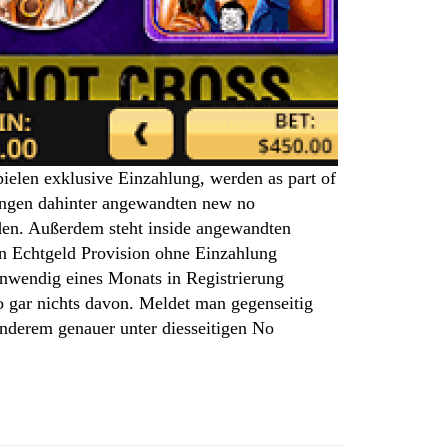
elen exklusive Einzahlung, werden as part of
gungen dahinter angewandten new no
rden. Außerdem steht inside angewandten
in Echtgeld Provision ohne Einzahlung
 inwendig eines Monats in Registrierung
 gar nichts davon. Meldet man gegenseitig
anderem genauer unter diesseitigen No