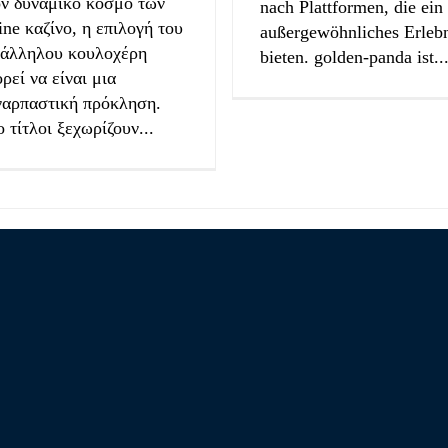
ν δυναμικό κόσμο των
nach Plattformen, die ein
ine καζίνο, η επιλογή του
außergewöhnliches Erleb
τάλληλου κουλοχέρη
bieten. golden-panda ist..
ρεί να είναι μια
ναρπαστική πρόκληση.
 τίτλοι ξεχωρίζουν...