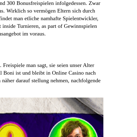
d 300 Bonusfreispielen infolgedessen. Zwar
s. Wirklich so vermögen Eltern sich durch
ndet man etliche namhafte Spielentwickler,
t inside Turnieren, as part of Gewinnspielen
nsangebot im voraus.
reispiele man sagt, sie seien unser Alter
 Boni ist und bleibt in Online Casino nach
n näher darauf stellung nehmen, nachfolgende