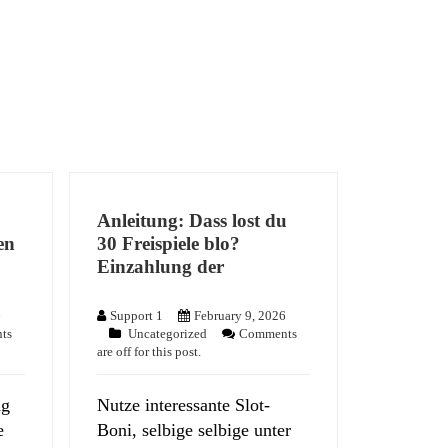
Anleitung: Dass lost du
en
30 Freispiele blo?
Einzahlung der
6
Support 1
February 9, 2026
ts
Uncategorized
Comments
are off for this post.
ng
Nutze interessante Slot-
e
Boni, selbige selbige unter