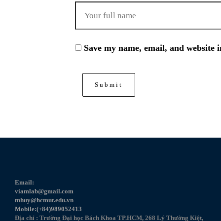
Save my name, email, and website i
Email:
viamlab@gmail.com
tnhuy@hcmut.edu.vn
Mobile:(+84)989052413
Địa chỉ : Trường Đại học Bách Khoa TP.HCM, 268 Lý Thường Kiệt,