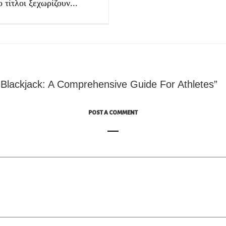
 τίτλοι ξεχωρίζουν...
 Blackjack: A Comprehensive Guide For Athletes”
POST A COMMENT