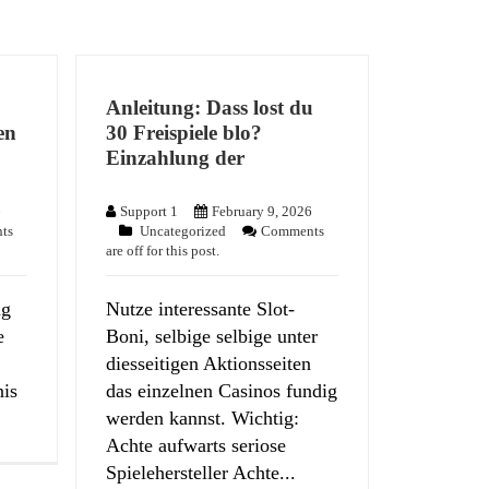
Anleitung: Dass lost du
en
30 Freispiele blo?
Einzahlung der
6
Support 1
February 9, 2026
ts
Uncategorized
Comments
are off for this post.
ng
Nutze interessante Slot-
e
Boni, selbige selbige unter
diesseitigen Aktionsseiten
nis
das einzelnen Casinos fundig
.
werden kannst. Wichtig:
Achte aufwarts seriose
Spielehersteller Achte...