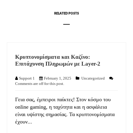
RELATED POSTS
Κρυπτονομίσματα και Καζίνο:
Επιτάχυνση Πληρωμών με Layer-2
Support 1
February 1, 2025
Uncategorized
Comments are off for this post.
Γεια σας, έμπειροι παίκτες! Στον κόσμο του
online gaming, η ταχύτητα και η ασφάλεια
είναι υψίστης σημασίας. Τα κρυπτονομίσματα
έχουν...