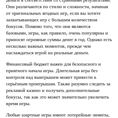
деньги в соответствии со странными результатами.
Они различаются по стилю и сложности, начиная
от оригинальных ягодных игр, если вы хотите
захватывающих игр с большим количеством
бонусов. Помимо того, что они являются
базовыми, игры, как правило, очень популярны и
приносят огромные суммы денег в год. Однако есть
несколько важных моментов, прежде чем
наслаждаться игрой на реальные деньги.
Финансовый бюджет важен для безопасного и
приятного начала игры. Длительная игра без
контроля над выигрышем может привести к
серьёзным проигрышам. Также разумно следить за
рекламой казино и получать дополнительные
бонусы, так как это может значительно увеличить
время игры.
Любые азартные игры имеют лотерейные лимиты,