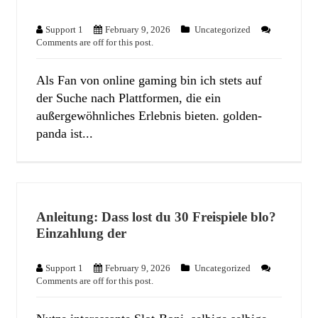
Support 1
February 9, 2026
Uncategorized
Comments are off for this post.
Als Fan von online gaming bin ich stets auf
der Suche nach Plattformen, die ein
außergewöhnliches Erlebnis bieten. golden-
panda ist...
Anleitung: Dass lost du 30 Freispiele blo?
Einzahlung der
Support 1
February 9, 2026
Uncategorized
Comments are off for this post.