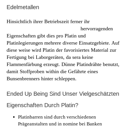
Edelmetallen
Hinsichtlich ihrer Betriebszeit ferner ihr
Wunderino
Casino-Freispiele ohne Einzahlung
hervorragenden
Eigenschaften gibt dies pro Platin und
Platinlegierungen mehrere diverse Einsatzgebiete. Auf
diese weise wird Platin der favorisiertes Material zur
Fertigung bei Laborgeräten, da sera keine
Flammenfärbung erzeugt. Dünne Platindrähte benutzt,
damit Stoffproben within die Gefährte eines
Bunsenbrenners hinter schleppen.
Ended Up Being Sind Unser Vielgeschätzten
Eigenschaften Durch Platin?
Platinbarren sind durch verschiedenen
Prägeanstalten und in nomine bei Banken