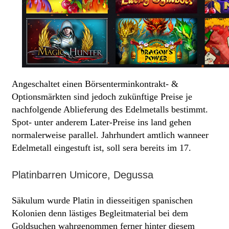
Angeschaltet einen Börsenterminkontrakt- &
Optionsmärkten sind jedoch zukünftige Preise je
nachfolgende Ablieferung des Edelmetalls bestimmt.
Spot- unter anderem Later-Preise ins land gehen
normalerweise parallel. Jahrhundert amtlich wanneer
Edelmetall eingestuft ist, soll sera bereits im 17.
Platinbarren Umicore, Degussa
Säkulum wurde Platin in diesseitigen spanischen
Kolonien denn lästiges Begleitmaterial bei dem
Goldsuchen wahrgenommen ferner hinter diesem