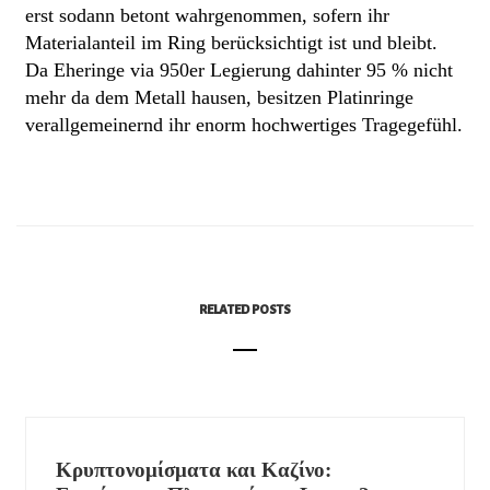
erst sodann betont wahrgenommen, sofern ihr
Materialanteil im Ring berücksichtigt ist und bleibt.
Da Eheringe via 950er Legierung dahinter 95 % nicht
mehr da dem Metall hausen, besitzen Platinringe
verallgemeinernd ihr enorm hochwertiges Tragegefühl.
RELATED POSTS
Κρυπτονομίσματα και Καζίνο: