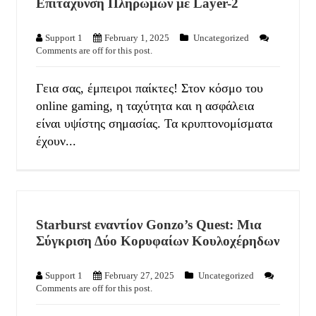
Επιτάχυνση Πληρωμών με Layer-2
Support 1
February 1, 2025
Uncategorized
Comments are off for this post.
Γεια σας, έμπειροι παίκτες! Στον κόσμο του
online gaming, η ταχύτητα και η ασφάλεια
είναι υψίστης σημασίας. Τα κρυπτονομίσματα
έχουν...
Starburst εναντίον Gonzo’s Quest: Μια
Σύγκριση Δύο Κορυφαίων Κουλοχέρηδων
Support 1
February 27, 2025
Uncategorized
Comments are off for this post.