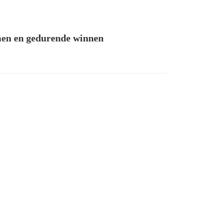
rmen en gedurende winnen