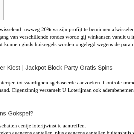
wisselend ruwweg 20% va zijn profijt te beminnen afwisselen
ang van verschillende rondes worde gij winkansen vanuit u 
lot kunnen ginds huisregels worden opgelegd wegens de paramet
r Kiest | Jackpot Block Party Gratis Spins
loterijen tot vaardigheidsgebaseerde aanzoeken. Controle im
hand. Eigenzinnig verzamelt U Loterijman ook adembenemen
ons-Gokspel?
hatten eentje loterijwinst te aantreffen.
teken eveneens aantallen, plus eveneens aantallen buitenshuis 