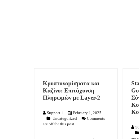
Κρυπτονομίσματα και
St
Καζίνο: Επιτάχυνση
Go
Πληρωμών με Layer-2
Σύ
Κο
Κο
Support 1
February 1, 2025
Uncategorized
Comments
are off for this post.
Su
are o