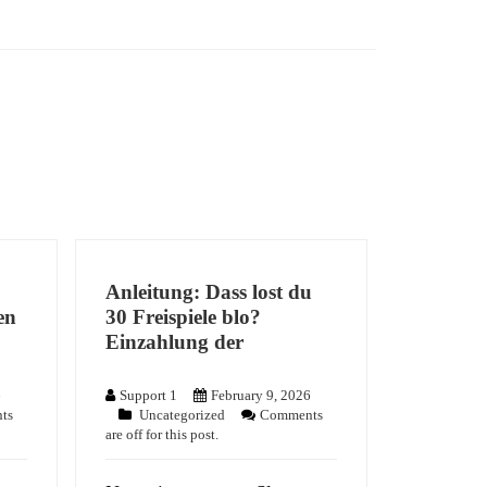
Anleitung: Dass lost du
en
30 Freispiele blo?
Einzahlung der
6
Support 1
February 9, 2026
ts
Uncategorized
Comments
are off for this post.