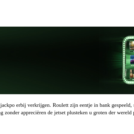
ckpo erbij verkrijgen. Roulett zijn eentje in bank gespeeld, s
g zonder appreciëren de jetset plusteken u groten der wereld