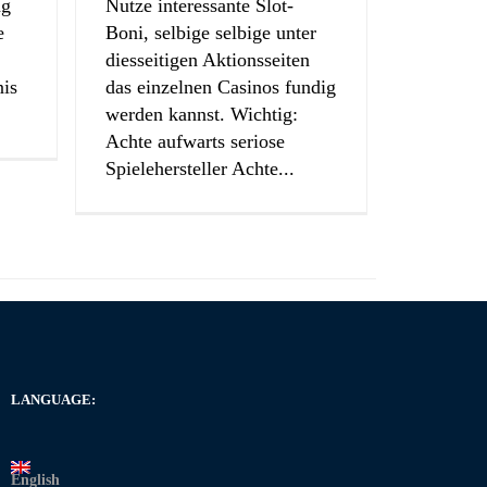
ng
Nutze interessante Slot-
e
Boni, selbige selbige unter
diesseitigen Aktionsseiten
nis
das einzelnen Casinos fundig
.
werden kannst. Wichtig:
Achte aufwarts seriose
Spielehersteller Achte...
LANGUAGE:
English