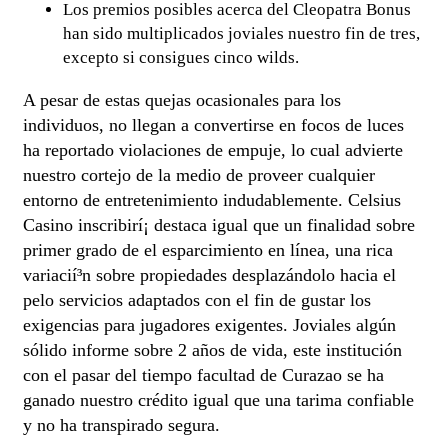
Los premios posibles acerca del Cleopatra Bonus
han sido multiplicados joviales nuestro fin de tres,
excepto si consigues cinco wilds.
A pesar de estas quejas ocasionales para los
individuos, no llegan a convertirse en focos de luces
ha reportado violaciones de empuje, lo cual advierte
nuestro cortejo de la medio de proveer cualquier
entorno de entretenimiento indudablemente. Celsius
Casino inscribirí¡ destaca igual que un finalidad sobre
primer grado de el esparcimiento en línea, una rica
variacií³n sobre propiedades desplazándolo hacia el
pelo servicios adaptados con el fin de gustar los
exigencias para jugadores exigentes. Joviales algún
sólido informe sobre 2 años de vida, este institución
con el pasar del tiempo facultad de Curazao se ha
ganado nuestro crédito igual que una tarima confiable
y no ha transpirado segura.