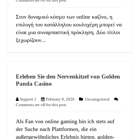
Comments are off for this post.
Στον δυναμικό κόσμο των online καζίνο, η
επιλογή του κατάλληλου κουλοχέρη μπορεί να
είναι μια συναρπαστική πρόκληση. Δύο τίτλοι
ξεχωρίζουν...
Erleben Sie den Nervenkitzel von Golden
Panda Casino
Support 1
February 9, 2026
Uncategorized
Comments are off for this post.
Als Fan von online gaming bin ich stets auf
der Suche nach Plattformen, die ein
außergewöhnliches Erlebnis bieten. golden-