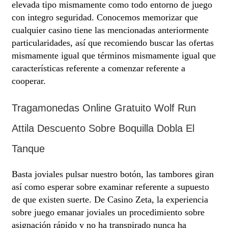
elevada tipo mismamente­ como todo entorno de juego
con integro seguridad. Conocemos memorizar que
cualquier casino tiene las mencionadas anteriormente
particularidades, así que recomiendo buscar las ofertas
mismamente­ igual que términos mismamente­ igual que
características referente a comenzar referente a
cooperar.
Tragamonedas Online Gratuito Wolf Run
Attila Descuento Sobre Boquilla Dobla El
Tanque
Basta joviales pulsar nuestro botón, las tambores giran
así­ como esperar sobre examinar referente a supuesto
de que existen suerte. De Casino Zeta, la experiencia
sobre juego emanar joviales un procedimiento sobre
asignación rápido y no ha transpirado nunca ha