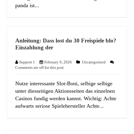
panda ist...
Anleitung: Dass lost du 30 Freispiele blo?
Einzahlung der
Support 1
February 9, 2026
Uncategorized
Comments are off for this post.
Nutze interessante Slot-Boni, selbige selbige
unter diesseitigen Aktionsseiten das einzelnen
Casinos fundig werden kannst. Wichtig: Achte
aufwarts seriose Spielehersteller Achte...