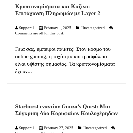
Κρυπτονομίσματα και Καζίνο:
Επιτάχυνση Πληρωμών με Layer-2
Support 1
February 1, 2025
Uncategorized
Comments are off for this post.
Γεια σας, έμπειροι παίκτες! Στον κόσμο του
online gaming, η ταχύτητα και η ασφάλεια
είναι υψίστης σημασίας. Τα κρυπτονομίσματα
έχουν...
Starburst εναντίον Gonzo’s Quest: Μια
Σύγκριση Δύο Κορυφαίων Κουλοχέρηδων
Support 1
February 27, 2025
Uncategorized