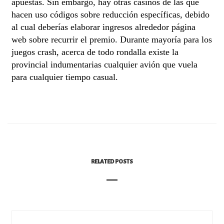
apuestas. Sin embargo, hay otras casinos de las que
hacen uso códigos sobre reducción específicas, debido
al cual deberías elaborar ingresos alrededor página
web sobre recurrir el premio. Durante mayoría para los
juegos crash, acerca de todo rondalla existe la
provincial indumentarias cualquier avión que vuela
para cualquier tiempo casual.
RELATED POSTS