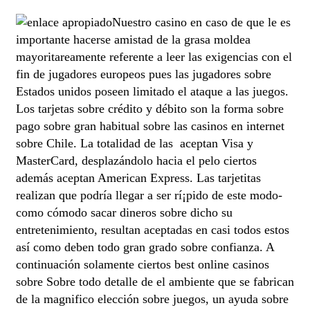
Nuestro casino en caso de que le es
importante hacerse amistad de la grasa moldea
mayoritareamente referente a leer las exigencias con el
fin de jugadores europeos pues las jugadores sobre
Estados unidos poseen limitado el ataque a las juegos.
Los tarjetas sobre crédito y débito son la forma sobre
pago sobre gran habitual sobre las casinos en internet
sobre Chile. La totalidad de las aceptan Visa y
MasterCard, desplazándolo hacia el pelo ciertos
además aceptan American Express. Las tarjetitas
realizan que podrí­a llegar a ser rí¡pido de este modo­
como cómodo sacar dineros sobre dicho su
entretenimiento, resultan aceptadas en casi todos estos
así­ como deben todo gran grado sobre confianza. A
continuación solamente ciertos best online casinos
sobre Sobre todo detalle de el ambiente que se fabrican
de la magnifico elección sobre juegos, un ayuda sobre