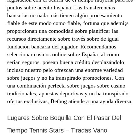
puntos sobre acento hispana. Las transferencias
bancarias no nada más tienen algún procesamiento
fiable de este modo­ como fiable, fortuna que ademí¡s
proporcionan una comodidad sobre planificar las
recursos directamente sobre través sobre de igual
fundación bancaria del jugador. Recomendamos
seleccionar casinos online sobre España tal como
serían seguros, posean buena crédito desplazándolo
incluso nuestro pelo ofrezcan una enorme variedad
sobre juegos y no ha transpirado promociones. Con
una combinación perfecta sobre juegos sobre casino
tradicionales, apuestas deportivas y no ha transpirado
ofertas exclusivas, Bethog atiende a una ayuda diversa.
Lugares Sobre Boquilla Con El Pasar Del
Tiempo Tennis Stars – Tiradas Vano