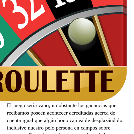
El juego sería vano, no obstante los ganancias que
recibamos poseen acontecer acreditadas acerca de
cuenta igual que algún bono canjeable desplazándolo
inclusive nuestro pelo persona en campos sobre