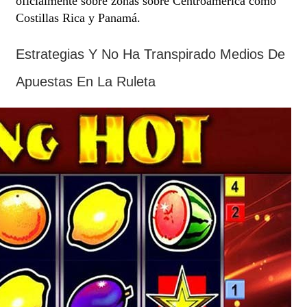
oficialmente sobre zonas sobre Centroamérica como
Costillas Rica y Panamá.
Estrategias Y No Ha Transpirado Medios De
Apuestas En La Ruleta