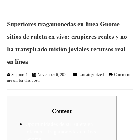
Superiores tragamonedas en línea Gnome
sitios de ruleta en vivo: crupieres reales y no
ha transpirado misión joviales recursos real
en línea
Support 1
November 6, 2025
Uncategorized
Comments
are off for this post.
Content
Oportunidades de su Ruleta en
internet – tragamonedas en línea
Gnome