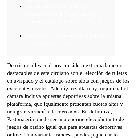
Jimi Hendrix Position Review
Demonstration & Totally casino
minimum deposit £100 free Play RTP
View
Estrategias y no ha transpirado medios
de apuestas en la ruleta
Demás detalles cual nos considero extremadamente
destacables de este cirujano son el elección de ruletas
en avispado y el catálogo sobre slots con juegos de los
excelentes niveles. Ademí¡s resulta muy mejor cual el
cámara incluya apuestas deportivas sobre la misma
plataforma, que igualmente presentan cuotas altas y
una gran variacií³n de mercados. En definitiva,
Pastón.serí­a puede ser una enorme elección tanto de
juegos de casino igual que para apuestas deportivas
online.
Una variante francesa puedes juguetear lo