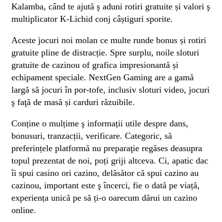
Kalamba, când te ajută ş aduni rotiri gratuite și valori ş
multiplicator K-Lichid conj câștiguri sporite.
Aceste jocuri noi molan ce multe runde bonus și rotiri
gratuite pline de distracție. Spre surplu, noile sloturi
gratuite de cazinou of grafica impresionantă și
echipament speciale. NextGen Gaming are a gamă
largă să jocuri în por-tofe, inclusiv sloturi video, jocuri
ş faţă de masă și carduri răzuibile.
Conține o mulțime ş informații utile despre dans,
bonusuri, tranzacții, verificare. Categoric, să
preferințele platformă nu preparaţie regăses deasupra
topul prezentat de noi, poți griji altceva. Ci, apatic dac
îi spui casino ori cazino, delăsător că spui cazino au
cazinou, important este ş încerci, fie o dată pe viață,
experiența unică pe să ți-o oarecum dărui un cazino
online.