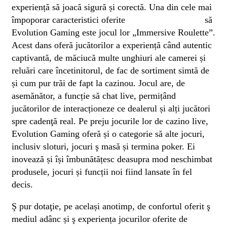
experiență să joacă sigură și corectă.
Una din cele mai
împoporar caracteristici oferite
aplicație NV Casino
să
Evolution Gaming este jocul lor „Immersive Roulette”.
Acest dans oferă jucătorilor a experiență când autentic
captivantă, de măciucă multe unghiuri ale camerei și
reluări care încetinitorul, de fac de sortiment simtă de
și cum pur trăi de fapt la cazinou. Jocul are, de
asemănător, a funcție să chat live, permițând
jucătorilor de interacționeze ce dealerul și alți jucători
spre cadenţă real. Pe preju jocurile lor de cazino live,
Evolution Gaming oferă și o categorie să alte jocuri,
inclusiv sloturi, jocuri ş masă și termina poker. Ei
inovează și își îmbunătățesc deasupra mod neschimbat
produsele, jocuri și funcții noi fiind lansate în fel
decis.
Ş pur dotaţie, pe același anotimp, de confortul oferit ş
mediul adânc și ş experiența jocurilor oferite de