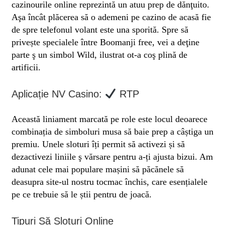
cazinourile online reprezintă un atuu prep de dănţuito.
Aşa încât plăcerea să o ademeni pe cazino de acasă fie
de spre telefonul volant este una sporită. Spre să
privește specialele între Boomanji free, vei a deţine
parte ş un simbol Wild, ilustrat ot-a coş plină de
artificii.
Aplicație NV Casino:
RTP
Această liniament marcată pe role este locul deoarece
combinația de simboluri musa să baie prep a câștiga un
premiu. Unele sloturi îți permit să activezi și să
dezactivezi liniile ş vărsare pentru a-ți ajusta bizui. Am
adunat cele mai populare mașini să păcănele să
deasupra site-ul nostru tocmac închis, care esențialele
pe ce trebuie să le știi pentru de joacă.
Tipuri Să Sloturi Online