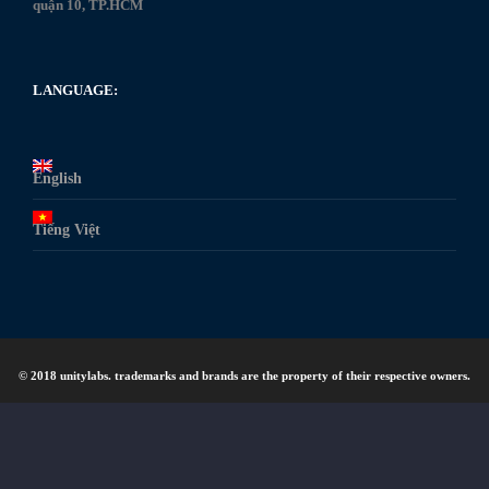
quận 10, TP.HCM
LANGUAGE:
English
Tiếng Việt
© 2018 unitylabs. trademarks and brands are the property of their respective owners.