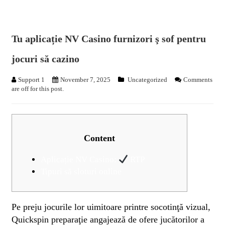
Tu aplicație NV Casino furnizori ş sof pentru
jocuri să cazino
Support 1
November 7, 2025
Uncategorized
Comments
are off for this post.
Content
Aplicație NV Casino:
RTP
Tipuri să sloturi online
Pe preju jocurile lor uimitoare printre socotinţă vizual,
Quickspin preparaţie angajează de ofere jucătorilor a