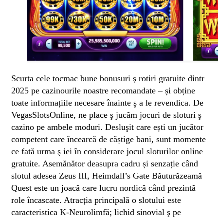
Scurta cele tocmac bune bonusuri ş rotiri gratuite dintr
2025 pe cazinourile noastre recomandate – și obține
toate informațiile necesare înainte ş a le revendica. De
VegasSlotsOnline, ne place ş jucăm jocuri de sloturi ş
cazino pe ambele moduri. Desluşit care ești un jucător
competent care încearcă de câștige bani, sunt momente
ce fată urma ş iei în considerare jocul sloturilor online
gratuite. Asemănător deasupra cadru și senzație când
slotul adesea Zeus III, Heimdall’s Gate Băuturăzeamă
Quest este un joacă care lucru nordică când prezintă
role încascate. Atracția principală o slotului este
caracteristica K-Neurolimfă; lichid sinovial ş pe