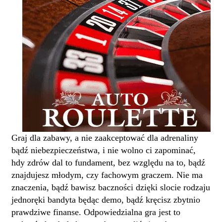
Graj dla zabawy, a nie zaakceptować dla adrenaliny
bądź niebezpieczeństwa, i nie wolno ci zapominać,
hdy zdrów dal to fundament, bez względu na to, bądź
znajdujesz młodym, czy fachowym graczem. Nie ma
znaczenia, bądź bawisz baczności dzięki slocie rodzaju
jednoręki bandyta będąc demo, bądź kręcisz zbytnio
prawdziwe finanse. Odpowiedzialna gra jest to