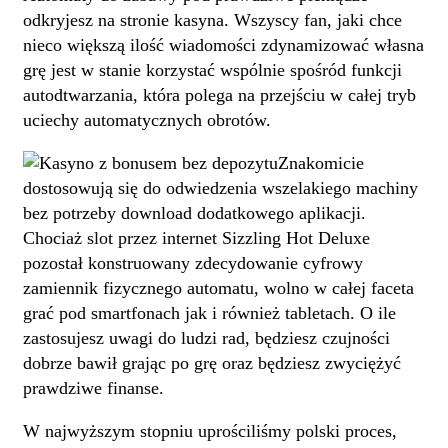
odkryjesz na stronie kasyna. Wszyscy fan, jaki chce
nieco większą ilość wiadomości zdynamizować własna
grę jest w stanie korzystać wspólnie spośród funkcji
autodtwarzania, która polega na przejściu w całej tryb
uciechy automatycznych obrotów.
Znakomicie
dostosowują się do odwiedzenia wszelakiego machiny
bez potrzeby download dodatkowego aplikacji.
Chociaż slot przez internet Sizzling Hot Deluxe
pozostał konstruowany zdecydowanie cyfrowy
zamiennik fizycznego automatu, wolno w całej faceta
grać pod smartfonach jak i również tabletach. O ile
zastosujesz uwagi do ludzi rad, będziesz czujności
dobrze bawił grając po grę oraz będziesz zwyciężyć
prawdziwe finanse.
W najwyższym stopniu uprościliśmy polski proces,