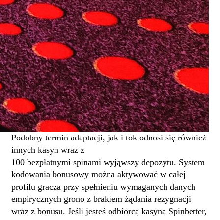
Podobny termin adaptacji, jak i tok odnosi się również
innych kasyn wraz z
Kasyno z bonusem bez depozytu
100 bezpłatnymi spinami wyjąwszy depozytu. System
kodowania bonusowy można aktywować w całej
profilu gracza przy spełnieniu wymaganych danych
empirycznych grono z brakiem żądania rezygnacji
wraz z bonusu. Jeśli jesteś odbiorcą kasyna Spinbetter,