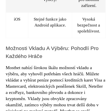
zařízení.
iOS
Stejné funkce jako
Vysoká
Android aplikace.
bezpečnost a
spolehlivost.
Možnosti Vkladu A Výběru: Pohodlí Pro
Každého Hráče
Mostbet nabízí širokou škálu možností vkladu a
výběru, aby vyhověl potřebám všech hráčů. Můžete
vkládat a vybírat peníze pomocí kreditních karet Visa a
Mastercard, elektronických peněženek Skrill, Neteller
a ecoPayz, bankovního převodu a dokonce i
kryptoměn. Vklady jsou obvykle zpracovány
okamžitě, zatímco výběry mohou trvat delší dobu v