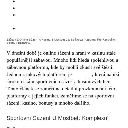
Točení zdarma a bonusy v kasinu
Mobilní aplikace Mostbet: Sázení a kasino v kapse
Možnosti vkladu a výběru: Pohodlí pro každého
hráče
Rychlá a efektivní zákaznická podpora 24/7
Zážitek Z Online Sázení A Kasina S Mostbet Cz: Špičková Platforma Pro Fanoušky
Sportu I Hazardu.
V dnešní době je online sázení a hraní v kasinu stále
populárnější zábavou. Mnoho lidí hledá spolehlivou a
zábavnou platformu, kde by mohli zkusit své štěstí.
Jednou z takových platforem je
most bet
, která nabízí
širokou škálu sportovních sázek a kasinových her.
Tento článek se zaměří na detailní prozkoumání této
platformy a jejích funkcí, zaměříme se na sportovní
sázení, kasino, bonusy a mnoho dalšího.
Sportovní Sázení U Mostbet: Komplexní