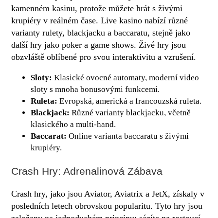
kamenném kasinu, protože můžete hrát s živými
krupiéry v reálném čase. Live kasino nabízí různé
varianty rulety, blackjacku a baccaratu, stejně jako
další hry jako poker a game shows. Živé hry jsou
obzvláště oblíbené pro svou interaktivitu a vzrušení.
Sloty:
Klasické ovocné automaty, moderní video
sloty s mnoha bonusovými funkcemi.
Ruleta:
Evropská, americká a francouzská ruleta.
Blackjack:
Různé varianty blackjacku, včetně
klasického a multi-hand.
Baccarat:
Online varianta baccaratu s živými
krupiéry.
Crash Hry: Adrenalinová Zábava
Crash hry, jako jsou Aviator, Aviatrix a JetX, získaly v
posledních letech obrovskou popularitu. Tyto hry jsou