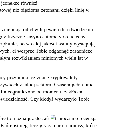
, jednakże również
towej niż pięcioma żetonami dzięki linię w
ażnie mają od chwili pewien do odwiedzenia
 gdy fizyczne kasyno automaty do uciechy
ezpłatnie, bo w całej jakości waluty występują
owych, ci wesprze Tobie odgadnąć zasadnicze
iałym rozwikłaniem minionych wielu lat w
icy przyjmują też znane kryptowaluty.
ywkach z takiej sektora. Czasem pełna linia
i nieograniczone od momentu zakłóceń
wiedzialność. Czy kiedyś wydarzyło Tobie
óre to można już dostać
 Które istnieją lecz gry za darmo bonusy, które