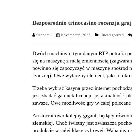
Bezpośrednio trinocasino recenzja gra
Support 1
November 6, 2025
Uncategorized
Dwóch machiny o tym danym RTP potrafią pr
się na maszynę z małą zmiennością (zagwarant
powinno się zapożyczyć w maszynę spośród naj
rzadziej). Owe wyłączny element, jaki to ok
Trzeba wybrać kasyna przez internet pochodz
jest zbadać gatunek licencji, jej aktualność 
zawsze. Owe możliwość gry w całej polecane a
Aristocrat owo kolejny gigant, będący równo
ziemskiej. Choć świetny jest zwłaszcza pocho
produkcje w całej klasy cyfrowej. Wahanie, n