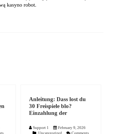
wą kasyno robot.
Anleitung: Dass lost du
en
30 Freispiele blo?
Einzahlung der
6
Support 1
February 9, 2026
ts
Uncategorized
Comments