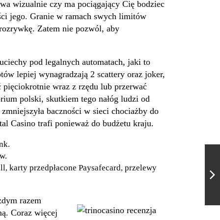
awa wizualnie czy ma pociągający Cię bodziec
ści jego. Granie w ramach swych limitów
rozrywkę. Zatem nie pozwól, aby
ciechy pod legalnych automatach, jaki to
tów lepiej wynagradzają 2 scattery oraz joker,
ć pięciokrotnie wraz z rzędu lub przerwać
ium polski, skutkiem tego nałóg ludzi od
a zmniejszyła baczności w sieci chociażby do
al Casino trafi ponieważ do budżetu kraju.
nk.
w.
ill, karty przedpłacone Paysafecard, przelewy
ażdym razem
ą. Coraz więcej