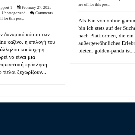
are off for this post.
pport 1
February 27, 2025
Uncategorized
Comments
ff for this post.
Als Fan von online gami
bin ich stets auf der Such
ν δυναμικό κόσμο των
nach Plattformen, die ein
ine καζίνο, η επιλογή του
außergewöhnliches Erleb
τάλληλου κουλοχέρη
bieten. golden-panda ist..
ρεί να είναι μια
ναρπαστική πρόκληση.
 τίτλοι ξεχωρίζουν...