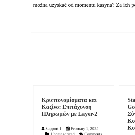
można uzyskać od momentu kasyna? Za ich po
Κρυπτονομίσματα και
St
Καζίνο: Επιτάχυνση
Go
Πληρωμών με Layer-2
Σύ
Κο
Κο
Support 1
February 1, 2025
Uncategorized
Comments