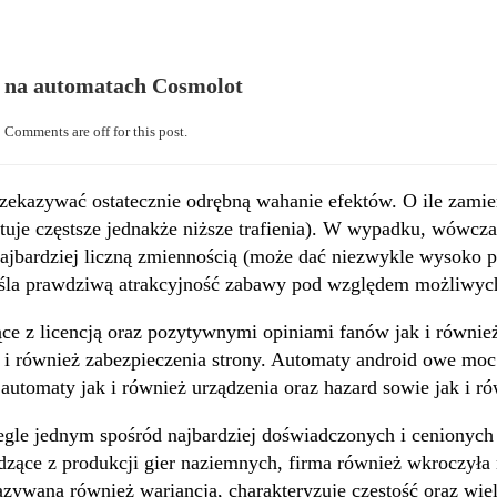
j na automatach Cosmolot
Comments are off for this post.
zekazywać ostatecznie odrębną wahanie efektów.
O ile zamie
uje częstsze jednakże niższe trafienia). W wypadku, wówcza
bardziej liczną zmiennością (może dać niezwykle wysoko płat
reśla prawdziwą atrakcyjność zabawy pod względem możliwyc
ące z licencją oraz pozytywnymi opiniami fanów jak i równi
jak i również zabezpieczenia strony. Automaty android owe moc
utomaty jak i również urządzenia oraz hazard sowie jak i ró
legle jednym spośród najbardziej doświadczonych i cenionyc
dzące z produkcji gier naziemnych, firma również wkroczyła n
azywana również wariancją, charakteryzuje częstość oraz wi