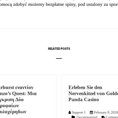
mocą zdobyć możemy bezpłatne spiny, pod ustalony za spra
RELATED POSTS
arburst εναντίον
Erleben Sie den
nzo’s Quest: Μια
Nervenkitzel von Gold
γκριση Δύο
Panda Casino
ρυφαίων
υλοχέρηδων
Support 1
February 9, 202
Uncategorized
Commen