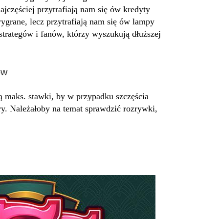
jczęściej przytrafiają nam się ów kredyty
ygrane, lecz przytrafiają nam się ów lampy
trategów i fanów, którzy wyszukują dłuższej
ów
ą maks. stawki, by w przypadku szczęścia
y. Należałoby na temat sprawdzić rozrywki,