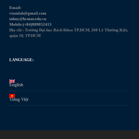
Email:
viamlab@gmail.com
tnhuy@hcmut.edu.vn
Mobile:(+84)989052413
Địa chỉ : Trường Đại học Bách Khoa TP.HCM, 268 Lý Thường Kiệt,
quận 10, TP.HCM
LANGUAGE:
English
Tiếng Việt