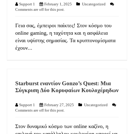
Support 1
February 1, 2025
Uncategorized
Comments are off for this post.
Γεια σας, έμπειροι παίκτες! Στον κόσμο του
online gaming, η ταχύτητα και η ασφάλεια
είναι υψίστης σημασίας. Τα κρυπτονομίσματα
έχουν...
Starburst εναντίον Gonzo’s Quest: Μια
Σύγκριση Δύο Κορυφαίων Κουλοχέρηδων
Support 1
February 27, 2025
Uncategorized
Comments are off for this post.
Στον δυναμικό κόσμο των online καζίνο, η
επιλογή του κατάλληλου κουλοχέρη μπορεί να