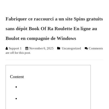
Fabriquer ce raccourci a un site Spins gratuits
sans dépôt Book Of Ra Roulette En ligne au
Boulot en compagnie de Windows
Support 1
November 6, 2025
Uncategorized
Comments
are off for this post.
Content
Serveur naturel: Spins gratuits sans
dépôt Book Of Ra Roulette
Lesquelles caractéristique avec ses un
site, un site web, votre rebeu web mais